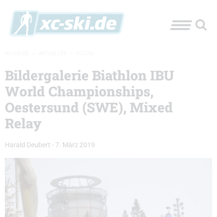
XC-SKI.DE
»
AKTUELLES
»
FOTOS
Bildergalerie Biathlon IBU
World Championships,
Oestersund (SWE), Mixed
Relay
Harald Deubert
-
7. März 2019