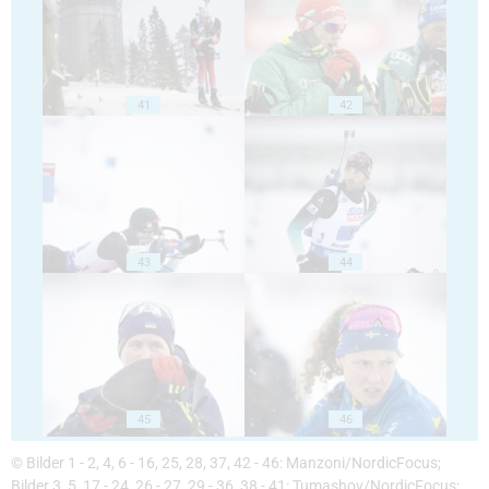
41
42
43
44
45
46
© Bilder 1 - 2, 4, 6 - 16, 25, 28, 37, 42 - 46: Manzoni/NordicFocus;
Bilder 3, 5, 17 - 24, 26 - 27, 29 - 36, 38 - 41: Tumashov/NordicFocus;