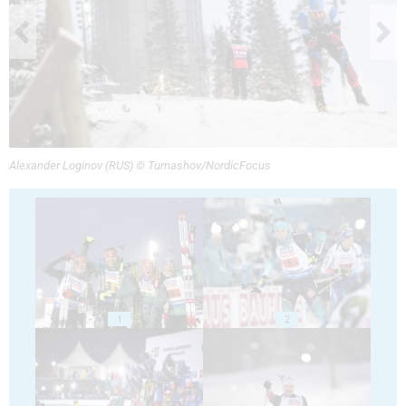
Alexander Loginov (RUS) © Tumashov/NordicFocus
1
2