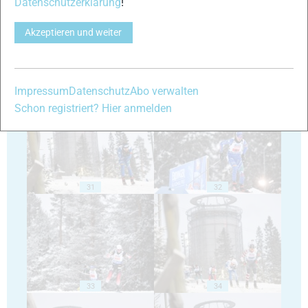
Datenschutzerklärung
!
Akzeptieren und weiter
29
30
Impressum
Datenschutz
Abo verwalten
Schon registriert? Hier anmelden
31
32
33
34