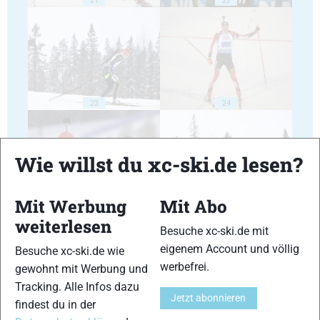
23
24
Wie willst du xc-ski.de lesen?
Mit Werbung
Mit Abo
25
26
weiterlesen
Besuche xc-ski.de mit
eigenem Account und völlig
Besuche xc-ski.de wie
werbefrei.
gewohnt mit Werbung und
Tracking. Alle Infos dazu
Jetzt abonnieren
findest du in der
27
28