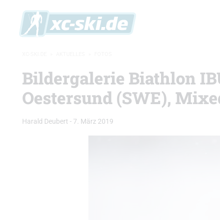
XC-SKI.DE
»
AKTUELLES
»
FOTOS
Bildergalerie Biathlon 
Oestersund (SWE), Mixe
Harald Deubert
-
7. März 2019