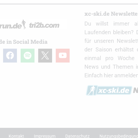
r
xc-ski.de Newslett
Du willst immer a
Laufenden bleiben? 
für unseren Newslet
de in Social Media
der Saison erhältst
gram
facebook
spotify
x
youtube
einmal pro Woche d
News und Themen in
Einfach hier anmelden
Kontakt
Impressum
Datenschutz
Nutzungsbedingun