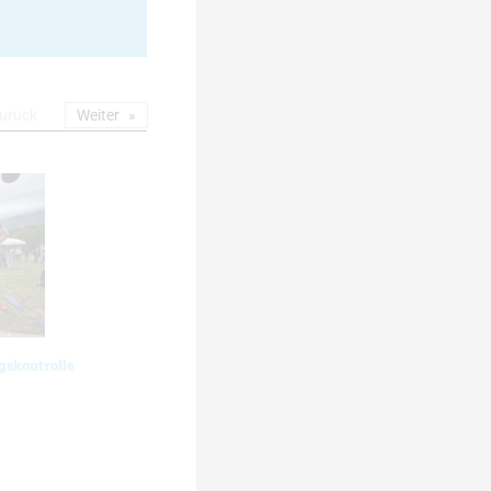
urück
Weiter
gskontrolle