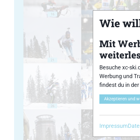
16
17
Wie will
Mit Wer
weiterle
21
22
Besuche xc-ski.
Werbung und Tra
findest du in de
Akzeptieren und w
26
27
Impressum
Date