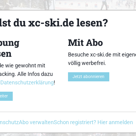
18
19
st du xc-ski.de lesen?
bung
Mit Abo
sen
Besuche xc-ski.de mit eige
23
24
völlig werbefrei.
de wie gewohnt mit
cking. Alle Infos dazu
Jetzt abonnieren
r
Datenschutzerklärung
!
eiter
28
29
nschutz
Abo verwalten
Schon registriert? Hier anmelden