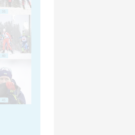
35
40
45