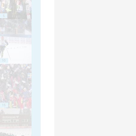
5
10
15