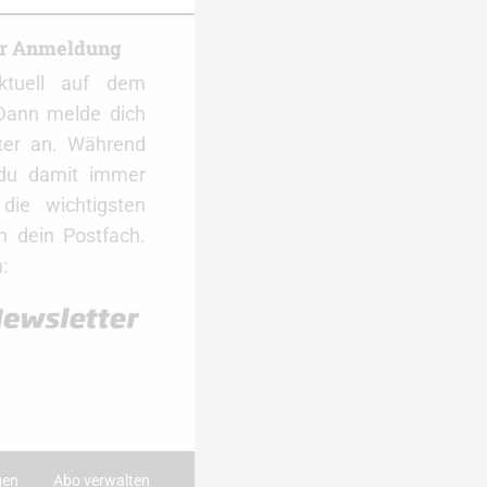
er Anmeldung
ktuell auf dem
Dann melde dich
ter an. Während
 du damit immer
ie wichtigsten
 dein Postfach.
:
gen
Abo verwalten