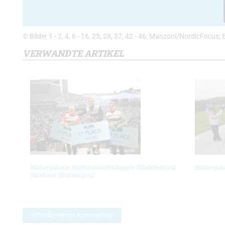
© Bilder 1 - 2, 4, 6 - 16, 25, 28, 37, 42 - 46: Manzoni/NordicFocus; 
VERWANDTE ARTIKEL
Bildergalerie Biathlonwettkämpfe Blinkfestival
Bildergal
Sandnes (Norwegen)
Schreibe einen Kommentar