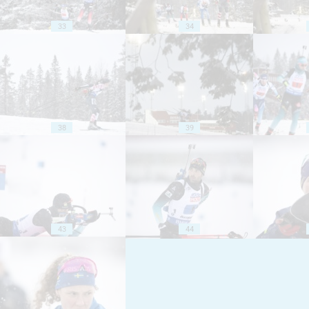
33
34
38
39
43
44