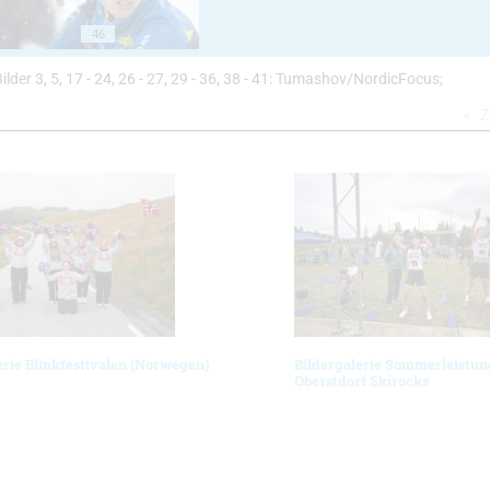
46
Bilder 3, 5, 17 - 24, 26 - 27, 29 - 36, 38 - 41: Tumashov/NordicFocus;
Z
erie Blinkfestivalen (Norwegen)
Bildergalerie Sommerleistun
Oberstdorf Skirocks