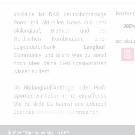
Partne
xc-ski.de ist DAS deutschsprachige
Portal mit aktuellen News aus dem
Skilanglauf, Biathlon und der
Nordischen Kombination, einer
xc-ski.
Loipendatenbank,
Langlauf
-
insta
Community und allem was du sonst
noch über deine Lieblingssportarten
wissen solltest.
Ob
Skilanglauf
-Anfänger oder Profi-
Sportler, wir haben immer ein offenes
Ohr für dich! Du kannst uns jederzeit
über das
Kontaktformular
erreichen.
© 2026 Felgenhauer Medien GbR