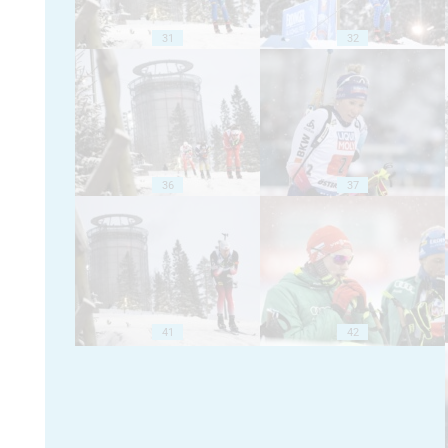
31
32
36
37
41
42