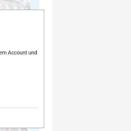
20
nem Account und
25
30