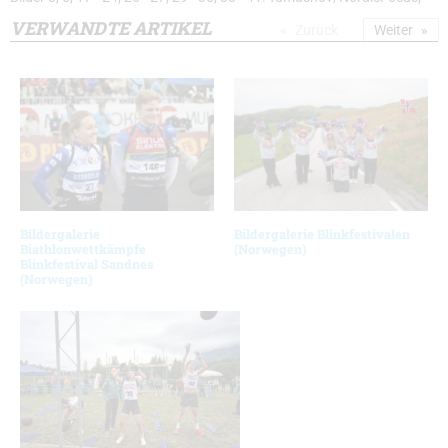
VERWANDTE ARTIKEL
Zurück
Weiter
Bildergalerie
Bildergalerie Blinkfestivalen
Biathlonwettkämpfe
(Norwegen)
Blinkfestival Sandnes
(Norwegen)