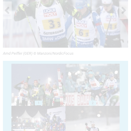
Arnd Peiffer (GER) © Manzoni/NordicFocus
1
2