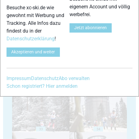
eigenem Account und völlig
Besuche xc-ski.de wie
werbefrei.
gewohnt mit Werbung und
Tracking. Alle Infos dazu
Jetzt abonnieren
findest du in der
Datenschutzerklärung
!
29
30
Akzeptieren und weiter
Impressum
Datenschutz
Abo verwalten
31
32
Schon registriert? Hier anmelden
33
34