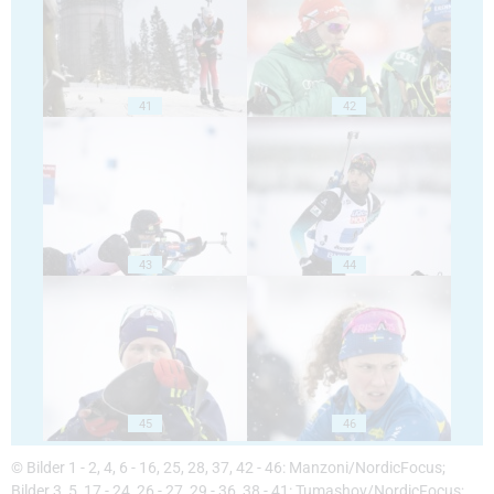
41
42
43
44
45
46
© Bilder 1 - 2, 4, 6 - 16, 25, 28, 37, 42 - 46: Manzoni/NordicFocus;
Bilder 3, 5, 17 - 24, 26 - 27, 29 - 36, 38 - 41: Tumashov/NordicFocus;