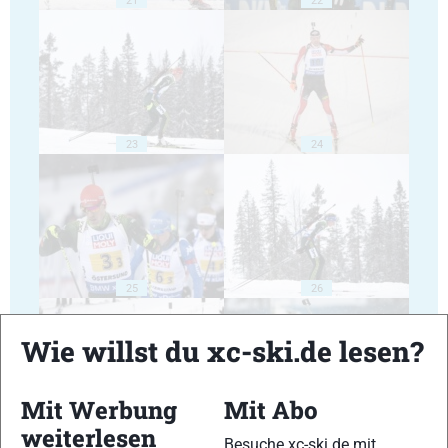
23
24
25
26
Wie willst du xc-ski.de lesen?
Mit Werbung
Mit Abo
weiterlesen
27
28
Besuche xc-ski.de mit