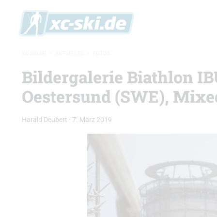
XC-SKI.DE
»
AKTUELLES
»
FOTOS
Bildergalerie Biathlon 
Oestersund (SWE), Mixe
Harald Deubert
-
7. März 2019