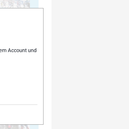
20
nem Account und
25
30