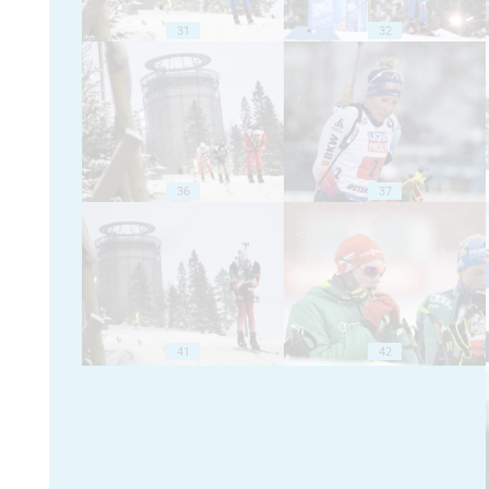
31
32
36
37
41
42