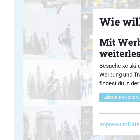
16
17
Wie will
Mit Wer
weiterle
21
22
Besuche xc-ski.
Werbung und Tra
findest du in de
Akzeptieren und w
26
27
Impressum
Date