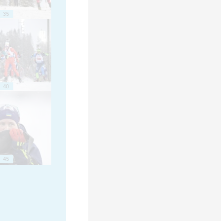
35
40
45