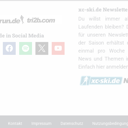
r
xc-ski.de Newslett
Du willst immer a
Laufenden bleiben? 
für unseren Newslet
de in Social Media
der Saison erhältst
gram
facebook
spotify
x
youtube
einmal pro Woche d
News und Themen in
Einfach hier anmelden
Kontakt
Impressum
Datenschutz
Nutzungsbedingun