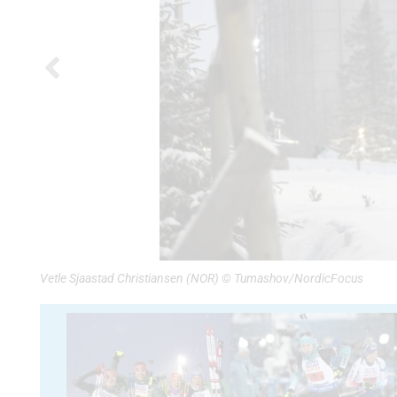
Vetle Sjaastad Christiansen (NOR) © Tumashov/NordicFocus