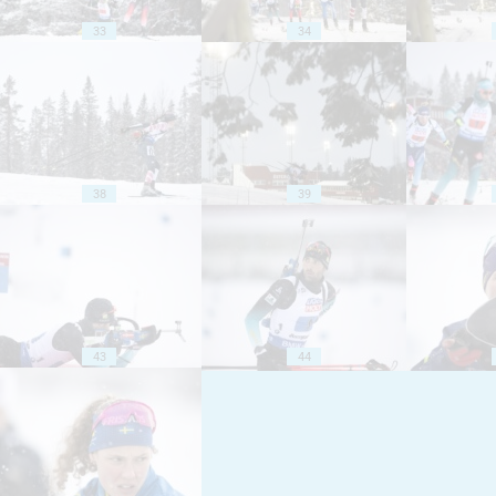
33
34
38
39
43
44