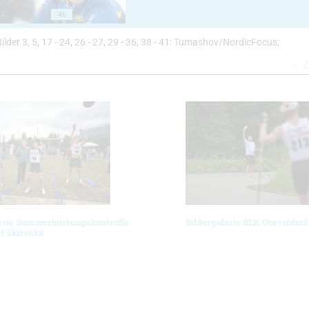
46
Bilder 3, 5, 17 - 24, 26 - 27, 29 - 36, 38 - 41: Tumashov/NordicFocus;
Z
erie Sommerleistungskontrolle
Bildergalerie SLK Oberstdorf
f Skirocks