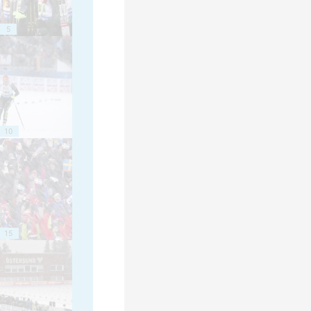
5
10
15