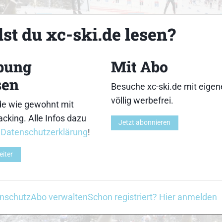
18
19
st du xc-ski.de lesen?
bung
Mit Abo
sen
Besuche xc-ski.de mit eige
23
24
völlig werbefrei.
de wie gewohnt mit
cking. Alle Infos dazu
Jetzt abonnieren
r
Datenschutzerklärung
!
eiter
28
29
nschutz
Abo verwalten
Schon registriert? Hier anmelden