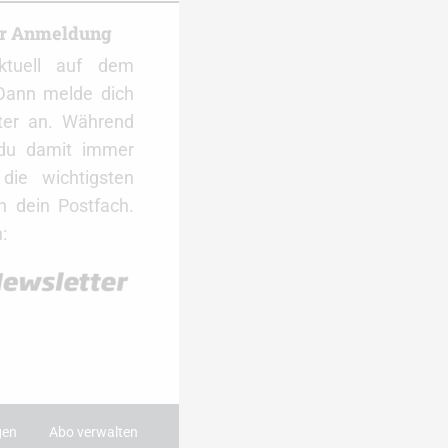
er Anmeldung
ktuell auf dem
Dann melde dich
ter an. Während
 du damit immer
ie wichtigsten
 dein Postfach.
:
gen
Abo verwalten