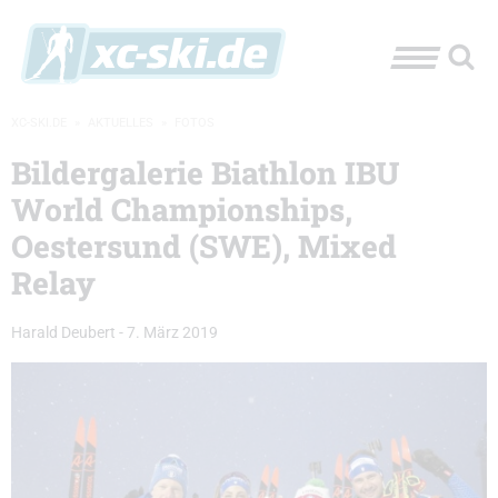
XC-SKI.DE
»
AKTUELLES
»
FOTOS
Bildergalerie Biathlon IBU
World Championships,
Oestersund (SWE), Mixed
Relay
Harald Deubert
-
7. März 2019