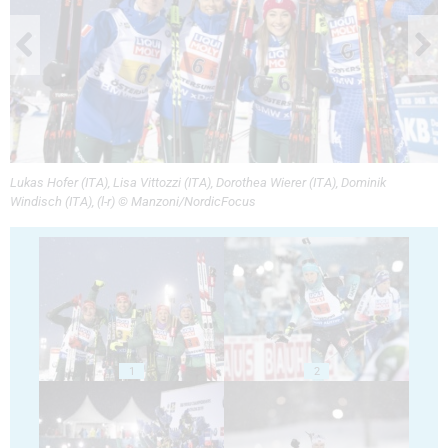
Lukas Hofer (ITA), Lisa Vittozzi (ITA), Dorothea Wierer (ITA), Dominik
Windisch (ITA), (l-r) © Manzoni/NordicFocus
1
2