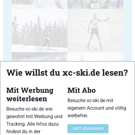
21
22
23
24
Wie willst du xc-ski.de lesen?
Mit Werbung
Mit Abo
25
26
weiterlesen
Besuche xc-ski.de mit
eigenem Account und völlig
Besuche xc-ski.de wie
werbefrei.
gewohnt mit Werbung und
Tracking. Alle Infos dazu
Jetzt abonnieren
findest du in der