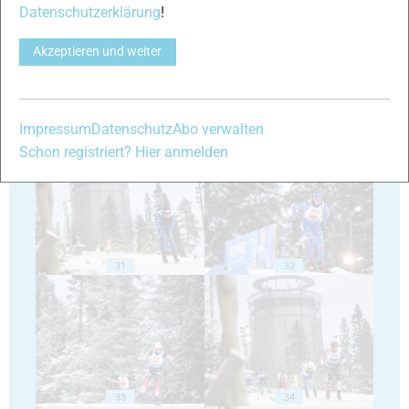
27
28
Datenschutzerklärung
!
Akzeptieren und weiter
Impressum
Datenschutz
Abo verwalten
29
30
Schon registriert? Hier anmelden
31
32
33
34