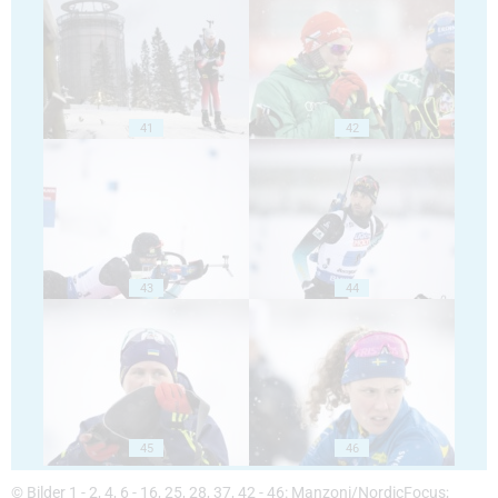
41
42
43
44
45
46
© Bilder 1 - 2, 4, 6 - 16, 25, 28, 37, 42 - 46: Manzoni/NordicFocus;