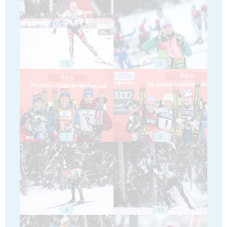
5
6
7
8
9
10