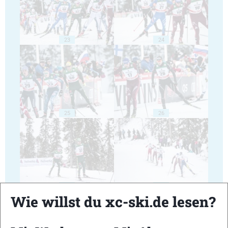
23
24
25
26
27
28
Wie willst du xc-ski.de lesen?