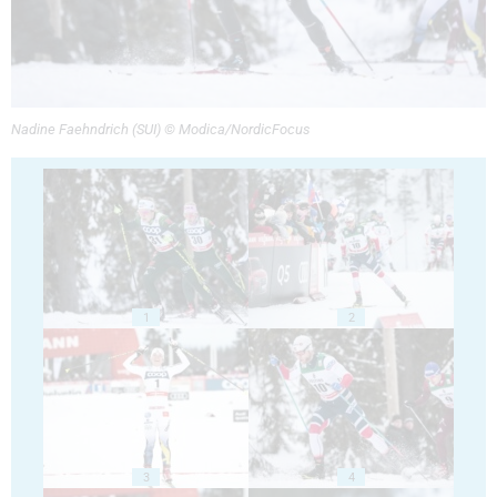
Nadine Faehndrich (SUI) © Modica/NordicFocus
1
2
3
4