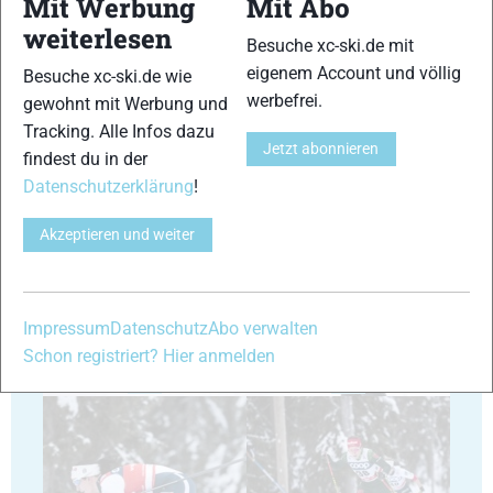
Mit Werbung
Mit Abo
weiterlesen
Besuche xc-ski.de mit
29
30
eigenem Account und völlig
Besuche xc-ski.de wie
werbefrei.
gewohnt mit Werbung und
Tracking. Alle Infos dazu
Jetzt abonnieren
findest du in der
Datenschutzerklärung
!
31
32
Akzeptieren und weiter
Impressum
Datenschutz
Abo verwalten
Schon registriert? Hier anmelden
33
34