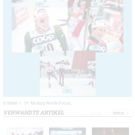
47
48
49
50
51
© Bilder 1 - 51: Modica/NordicFocus;
VERWANDTE ARTIKEL
Zurück
Weiter