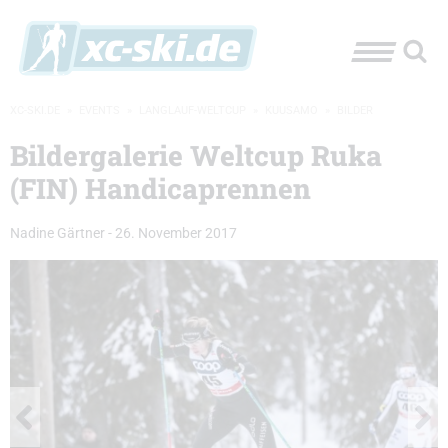
XC-SKI.DE
»
EVENTS
»
LANGLAUF-WELTCUP
»
KUUSAMO
»
BILDER
Bildergalerie Weltcup Ruka
(FIN) Handicaprennen
Nadine Gärtner
-
26. November 2017