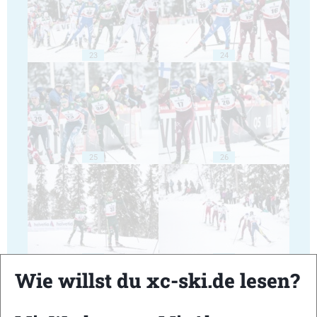
23
24
25
26
27
28
Wie willst du xc-ski.de lesen?