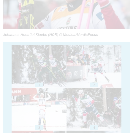
Johannes Hoesflot Klaebo (NOR) © Modica/NordicFocus
1
2
3
4