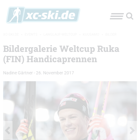
XC-SKI.DE
»
EVENTS
»
LANGLAUF-WELTCUP
»
KUUSAMO
»
BILDER
Bildergalerie Weltcup Ruka
(FIN) Handicaprennen
Nadine Gärtner
-
26. November 2017