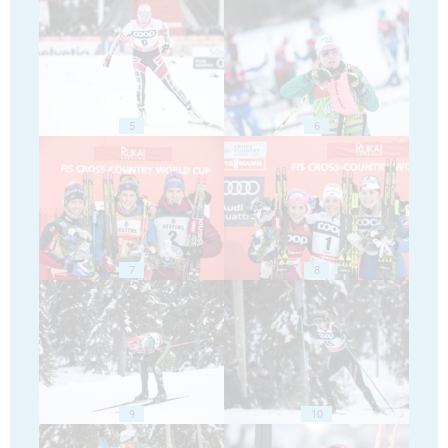
5
6
7
8
9
10