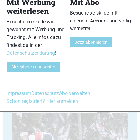
Mit Werbung
Mit Abo
weiterlesen
Besuche xc-ski.de mit
29
30
eigenem Account und völlig
Besuche xc-ski.de wie
werbefrei.
gewohnt mit Werbung und
Tracking. Alle Infos dazu
Jetzt abonnieren
findest du in der
Datenschutzerklärung
!
31
32
Akzeptieren und weiter
Impressum
Datenschutz
Abo verwalten
Schon registriert? Hier anmelden
33
34