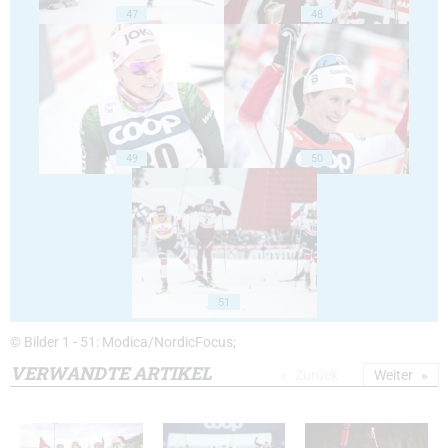
47
48
49
50
51
© Bilder 1 - 51: Modica/NordicFocus;
VERWANDTE ARTIKEL
Zurück
Weiter