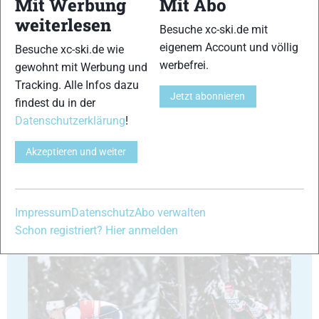
Mit Werbung
Mit Abo
weiterlesen
Besuche xc-ski.de mit
29
30
eigenem Account und völlig
Besuche xc-ski.de wie
werbefrei.
gewohnt mit Werbung und
Tracking. Alle Infos dazu
Jetzt abonnieren
findest du in der
Datenschutzerklärung
!
31
32
Akzeptieren und weiter
Impressum
Datenschutz
Abo verwalten
Schon registriert? Hier anmelden
33
34