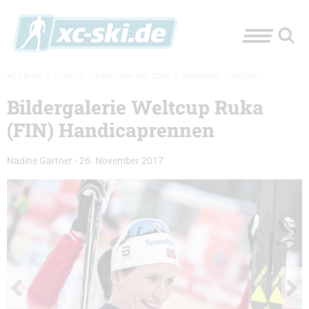
XC-SKI.DE
»
EVENTS
»
LANGLAUF-WELTCUP
»
KUUSAMO
»
BILDER
Bildergalerie Weltcup Ruka
(FIN) Handicaprennen
Nadine Gärtner
-
26. November 2017