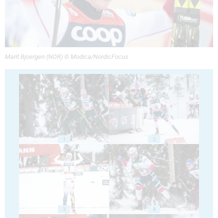
Marit Bjoergen (NOR) © Modica/NordicFocus
1
2
3
4