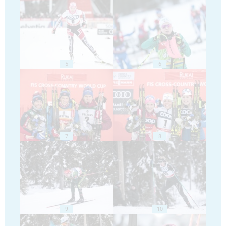
5
6
7
8
9
10