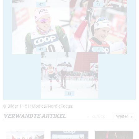
47
48
49
50
51
© Bilder 1 - 51: Modica/NordicFocus;
VERWANDTE ARTIKEL
Zurück
Weiter