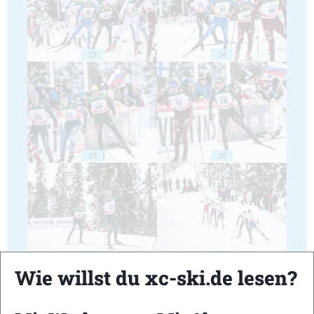
23
24
25
26
27
28
Wie willst du xc-ski.de lesen?