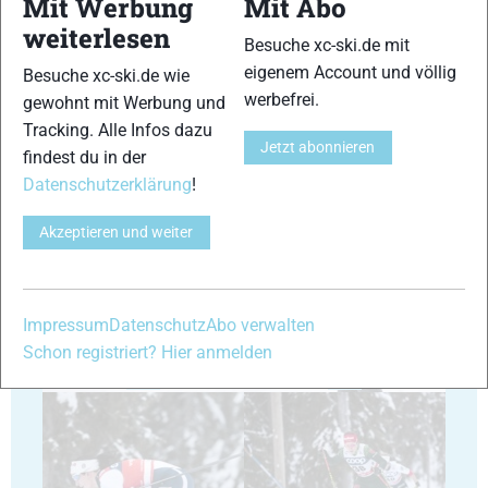
Mit Werbung
Mit Abo
weiterlesen
Besuche xc-ski.de mit
29
30
eigenem Account und völlig
Besuche xc-ski.de wie
werbefrei.
gewohnt mit Werbung und
Tracking. Alle Infos dazu
Jetzt abonnieren
findest du in der
Datenschutzerklärung
!
31
32
Akzeptieren und weiter
Impressum
Datenschutz
Abo verwalten
Schon registriert? Hier anmelden
33
34