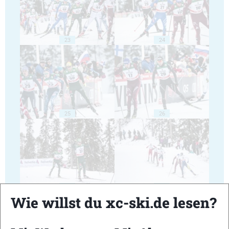
23
24
25
26
27
28
Wie willst du xc-ski.de lesen?