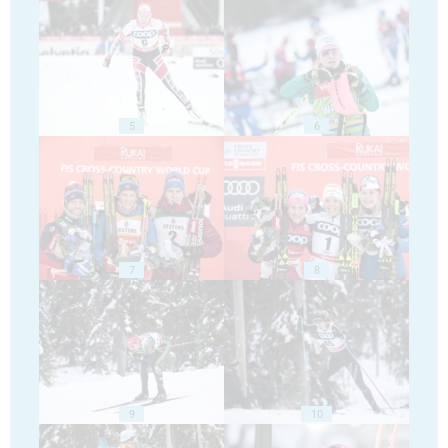
5
6
7
8
9
10