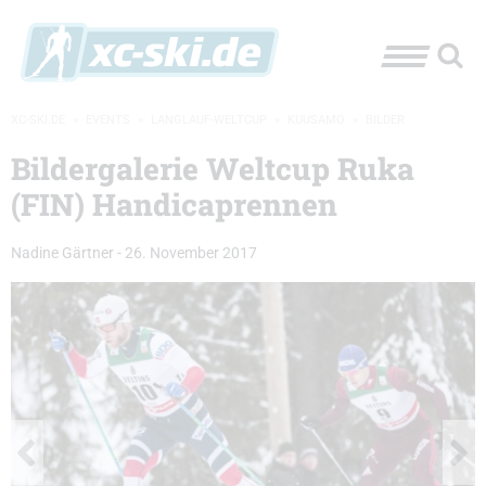
XC-SKI.DE
»
EVENTS
»
LANGLAUF-WELTCUP
»
KUUSAMO
»
BILDER
Bildergalerie Weltcup Ruka
(FIN) Handicaprennen
Nadine Gärtner
-
26. November 2017