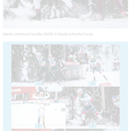
Martin Johnsrud Sundby (NOR) © Modica/NordicFocus
1
2
3
4