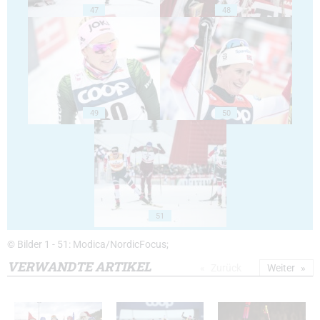
47
48
49
50
51
© Bilder 1 - 51: Modica/NordicFocus;
VERWANDTE ARTIKEL
Zurück
Weiter