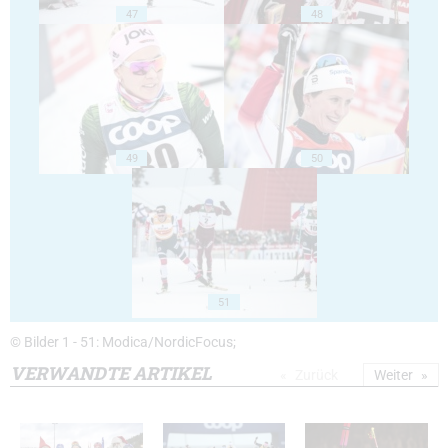
47
48
49
50
51
© Bilder 1 - 51: Modica/NordicFocus;
VERWANDTE ARTIKEL
Zurück
Weiter