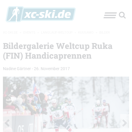
XC-SKI.DE
»
EVENTS
»
LANGLAUF-WELTCUP
»
KUUSAMO
»
BILDER
Bildergalerie Weltcup Ruka
(FIN) Handicaprennen
Nadine Gärtner
-
26. November 2017