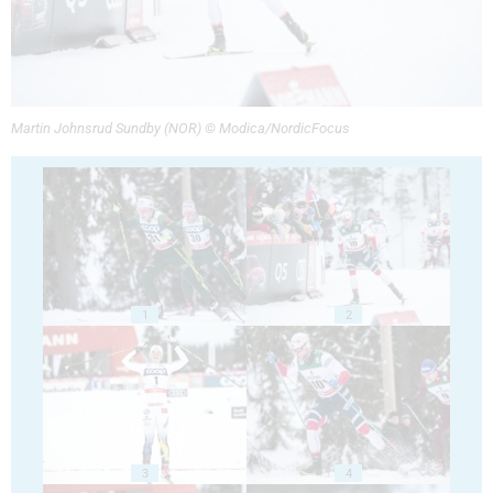
Martin Johnsrud Sundby (NOR) © Modica/NordicFocus
1
2
3
4