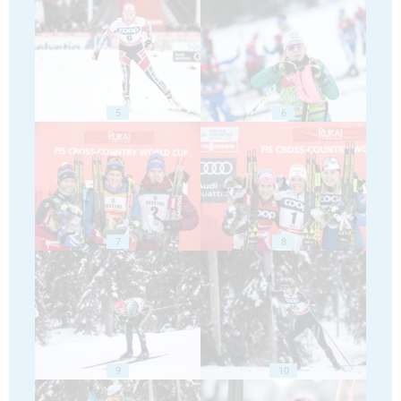
5
6
7
8
9
10