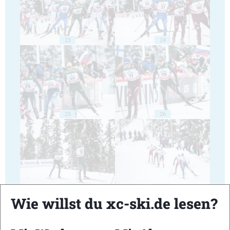
23
24
25
26
27
28
Wie willst du xc-ski.de lesen?