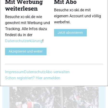
Mit Werbung
Mit Abo
weiterlesen
Besuche xc-ski.de mit
29
30
eigenem Account und völlig
Besuche xc-ski.de wie
werbefrei.
gewohnt mit Werbung und
Tracking. Alle Infos dazu
Jetzt abonnieren
findest du in der
Datenschutzerklärung
!
31
32
Akzeptieren und weiter
Impressum
Datenschutz
Abo verwalten
Schon registriert? Hier anmelden
33
34