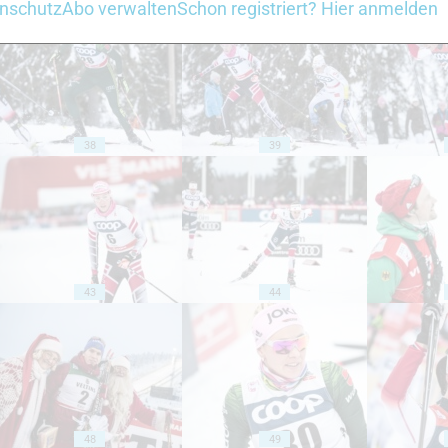
nschutz
Abo verwalten
Schon registriert? Hier anmelden
38
39
43
44
48
49