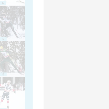
5
10
15