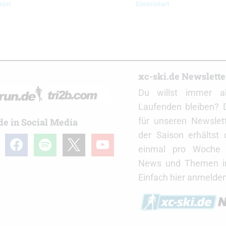
rint
Einzelstart
r
xc-ski.de Newslett
Du willst immer a
Laufenden bleiben? 
für unseren Newslet
de in Social Media
der Saison erhältst
gram
facebook
spotify
x
youtube
einmal pro Woche d
News und Themen in
Einfach hier anmelden