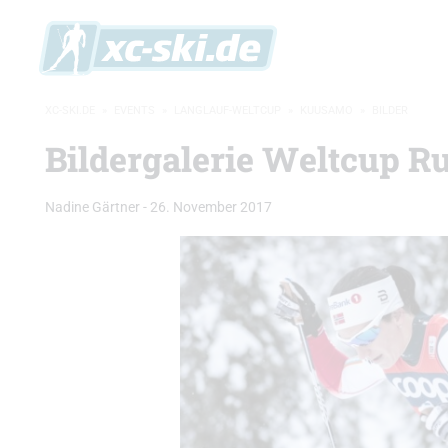
XC-SKI.DE
»
EVENTS
»
LANGLAUF-WELTCUP
»
KUUSAMO
»
BILDER
Bildergalerie Weltcup R
Nadine Gärtner
-
26. November 2017