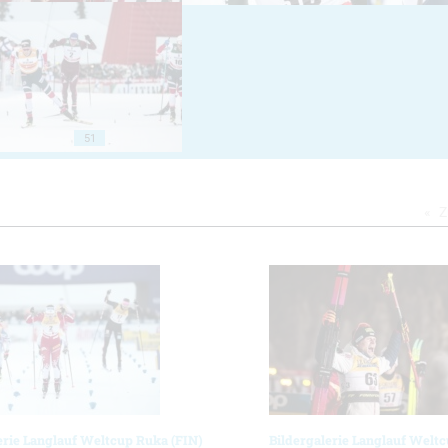
51
Z
erie Langlauf Weltcup Ruka (FIN)
Bildergalerie Langlauf Welt