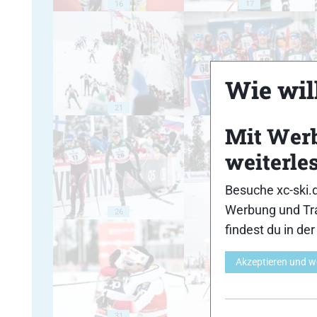
16
17
Wie will
21
22
Mit Wer
weiterle
Besuche xc-ski.
Werbung und Tra
26
27
findest du in de
Akzeptieren und w
31
32