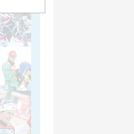
40
45
50