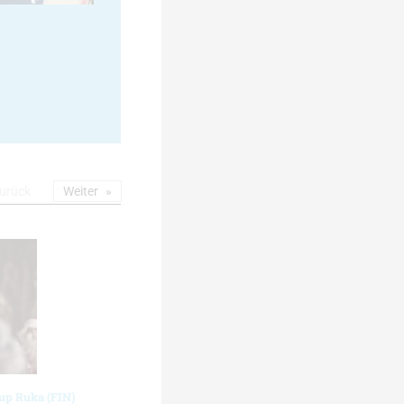
urück
Weiter
cup Ruka (FIN)