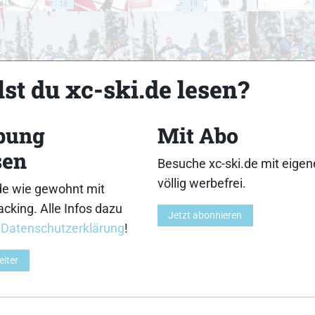
18
19
st du xc-ski.de lesen?
23
24
bung
Mit Abo
sen
Besuche xc-ski.de mit eige
völlig werbefrei.
de wie gewohnt mit
cking. Alle Infos dazu
28
29
Jetzt abonnieren
r
Datenschutzerklärung
!
eiter
33
34