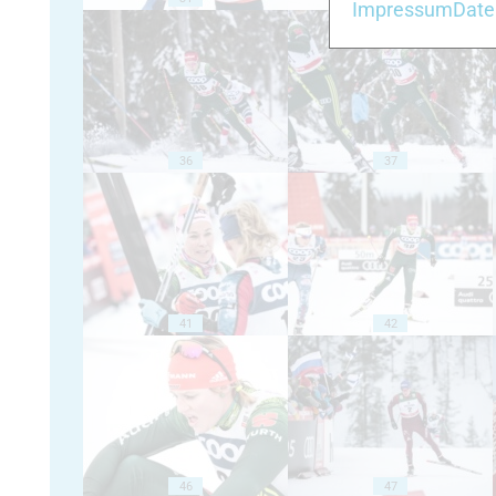
Impressum
Date
36
37
41
42
46
47