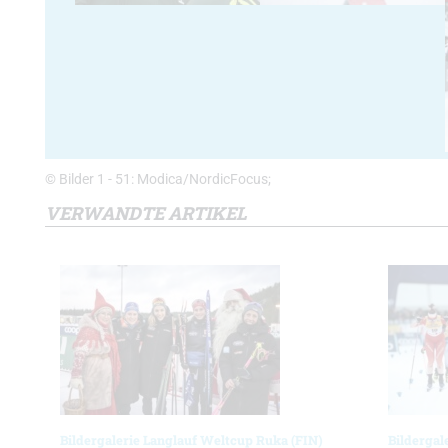
© Bilder 1 - 51: Modica/NordicFocus;
VERWANDTE ARTIKEL
Bildergalerie Langlauf Weltcup Ruka (FIN)
Bildergal