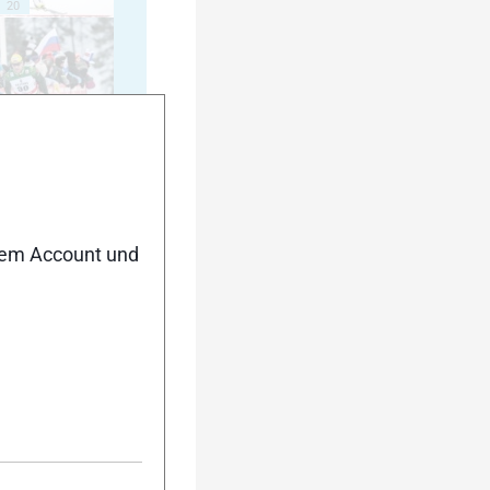
20
25
nem Account und
30
35