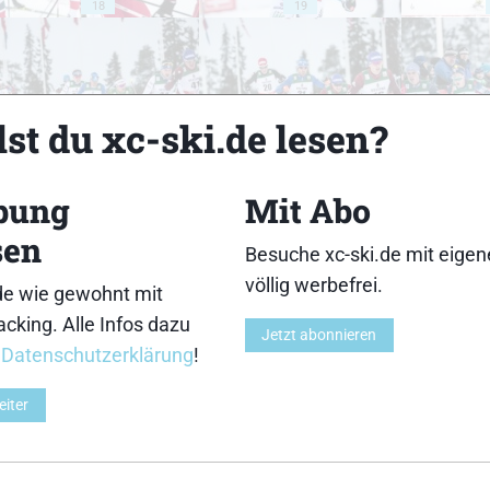
18
19
st du xc-ski.de lesen?
23
24
bung
Mit Abo
sen
Besuche xc-ski.de mit eige
völlig werbefrei.
de wie gewohnt mit
cking. Alle Infos dazu
28
29
Jetzt abonnieren
r
Datenschutzerklärung
!
eiter
33
34