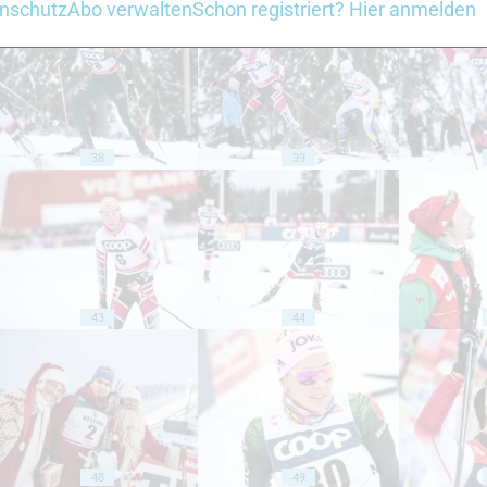
nschutz
Abo verwalten
Schon registriert? Hier anmelden
38
39
43
44
48
49