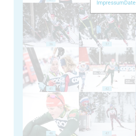
Impressum
Date
36
37
41
42
46
47