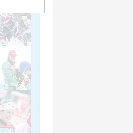
40
45
50