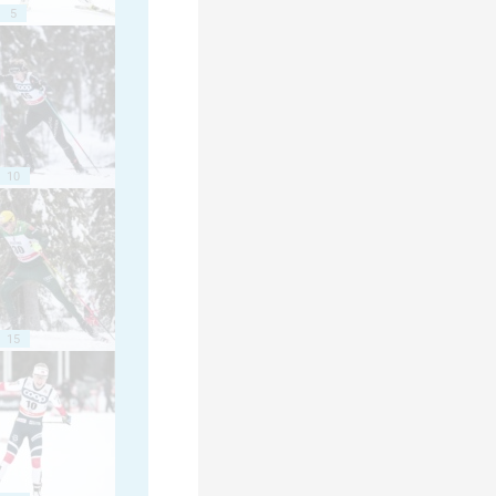
5
10
15