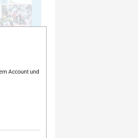
20
25
nem Account und
30
35