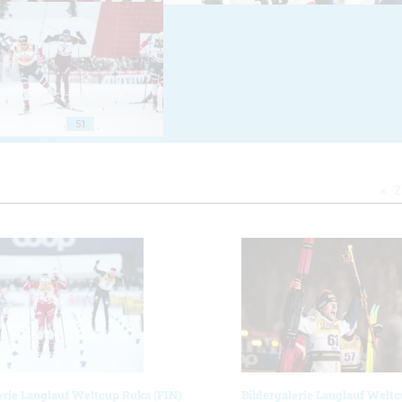
51
Z
erie Langlauf Weltcup Ruka (FIN)
Bildergalerie Langlauf Welt