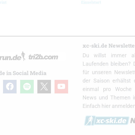
rint
Einzelstart
r
xc-ski.de Newslett
Du willst immer a
Laufenden bleiben? 
für unseren Newslet
de in Social Media
der Saison erhältst
gram
facebook
spotify
x
youtube
einmal pro Woche d
News und Themen in
Einfach hier anmelden