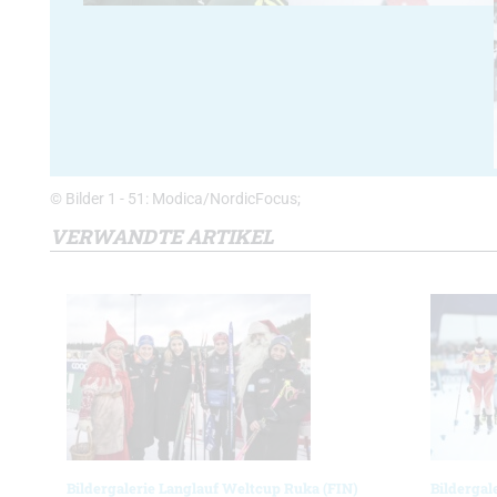
© Bilder 1 - 51: Modica/NordicFocus;
VERWANDTE ARTIKEL
Bildergalerie Langlauf Weltcup Ruka (FIN)
Bildergal