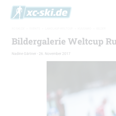
XC-SKI.DE
»
EVENTS
»
LANGLAUF-WELTCUP
»
KUUSAMO
»
BILDER
Bildergalerie Weltcup R
Nadine Gärtner
-
26. November 2017