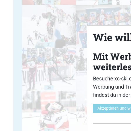
16
17
Wie will
21
22
Mit Wer
weiterle
Besuche xc-ski.
Werbung und Tra
26
27
findest du in de
Akzeptieren und w
31
32