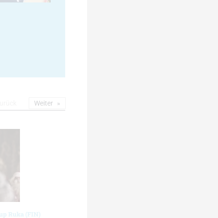
urück
Weiter
cup Ruka (FIN)