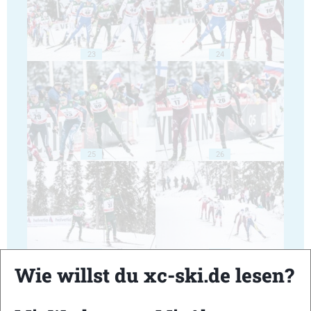
23
24
25
26
27
28
Wie willst du xc-ski.de lesen?