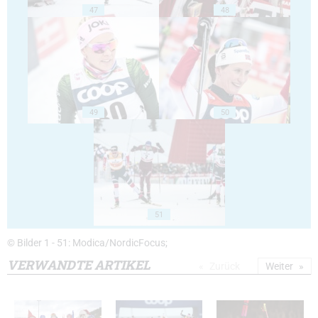
47
48
49
50
51
© Bilder 1 - 51: Modica/NordicFocus;
VERWANDTE ARTIKEL
Zurück
Weiter