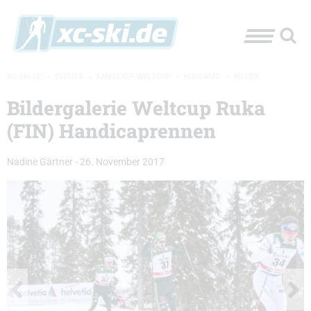
XC-SKI.DE
»
EVENTS
»
LANGLAUF-WELTCUP
»
KUUSAMO
»
BILDER
Bildergalerie Weltcup Ruka
(FIN) Handicaprennen
Nadine Gärtner
-
26. November 2017