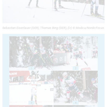
Sebastian Eisenlauer (GER), Thomas Bing (GER), (l-r) © Modica/NordicFocus
1
2
3
4