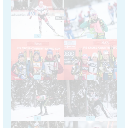
5
6
7
8
9
10