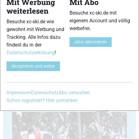
Mit Werbung
Mit Abo
weiterlesen
Besuche xc-ski.de mit
29
30
eigenem Account und völlig
Besuche xc-ski.de wie
werbefrei.
gewohnt mit Werbung und
Tracking. Alle Infos dazu
Jetzt abonnieren
findest du in der
Datenschutzerklärung
!
31
32
Akzeptieren und weiter
Impressum
Datenschutz
Abo verwalten
Schon registriert? Hier anmelden
33
34