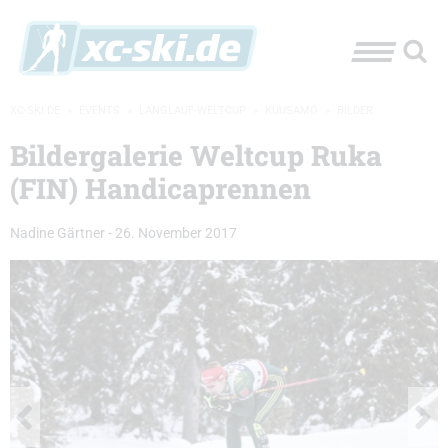
XC-SKI.DE
»
EVENTS
»
LANGLAUF-WELTCUP
»
KUUSAMO
»
BILDER
Bildergalerie Weltcup Ruka
(FIN) Handicaprennen
Nadine Gärtner
-
26. November 2017