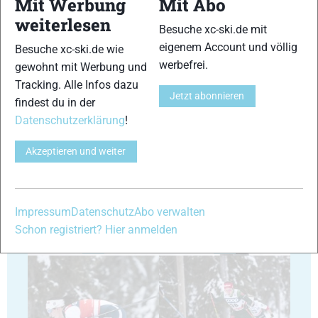
Mit Werbung
Mit Abo
weiterlesen
Besuche xc-ski.de mit
29
30
eigenem Account und völlig
Besuche xc-ski.de wie
werbefrei.
gewohnt mit Werbung und
Tracking. Alle Infos dazu
Jetzt abonnieren
findest du in der
Datenschutzerklärung
!
31
32
Akzeptieren und weiter
Impressum
Datenschutz
Abo verwalten
Schon registriert? Hier anmelden
33
34