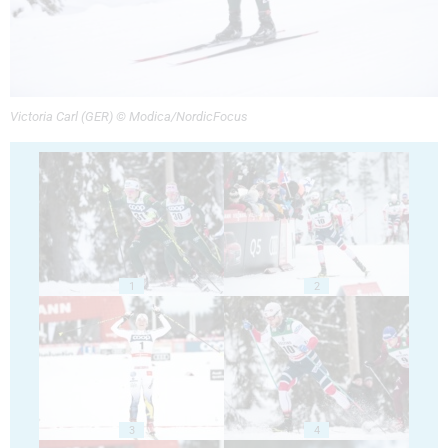
Victoria Carl (GER) © Modica/NordicFocus
1
2
3
4