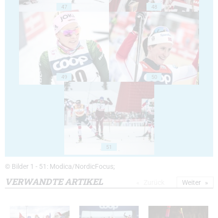
47
48
49
50
51
© Bilder 1 - 51: Modica/NordicFocus;
VERWANDTE ARTIKEL
Zurück
Weiter