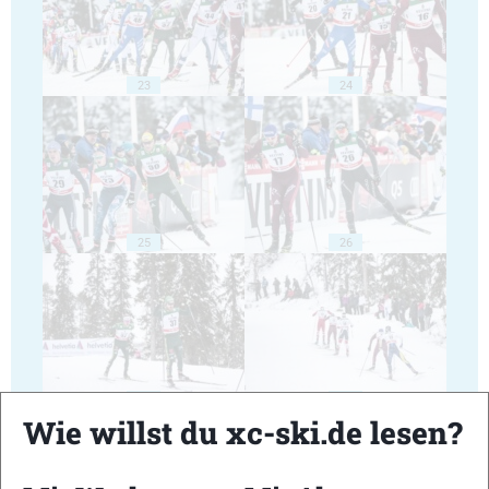
23
24
25
26
27
28
Wie willst du xc-ski.de lesen?