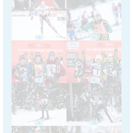
5
6
7
8
9
10