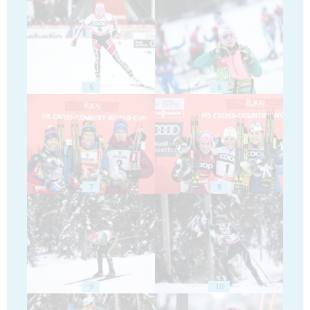
5
6
7
8
9
10