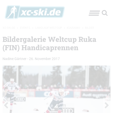
XC-SKI.DE
»
EVENTS
»
LANGLAUF-WELTCUP
»
KUUSAMO
»
BILDER
Bildergalerie Weltcup Ruka
(FIN) Handicaprennen
Nadine Gärtner
-
26. November 2017