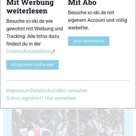
Mit Werbung
Mit Abo
weiterlesen
Besuche xc-ski.de mit
29
30
eigenem Account und völlig
Besuche xc-ski.de wie
werbefrei.
gewohnt mit Werbung und
Tracking. Alle Infos dazu
Jetzt abonnieren
findest du in der
Datenschutzerklärung
!
31
32
Akzeptieren und weiter
Impressum
Datenschutz
Abo verwalten
Schon registriert? Hier anmelden
33
34