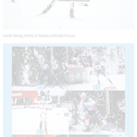
Heidi Weng (NOR) © Modica/NordicFocus
1
2
3
4