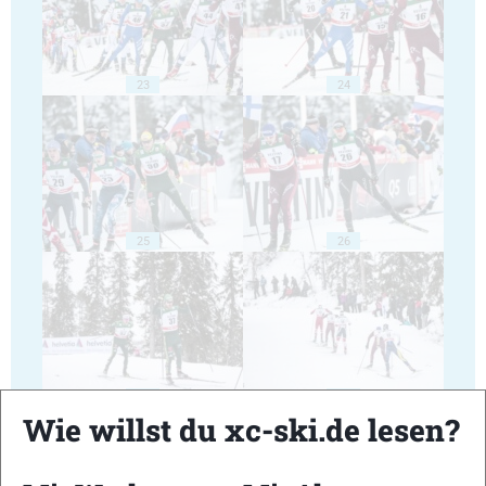
23
24
25
26
27
28
Wie willst du xc-ski.de lesen?