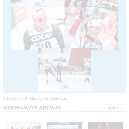
47
48
49
50
51
© Bilder 1 - 51: Modica/NordicFocus;
VERWANDTE ARTIKEL
Zurück
Weiter