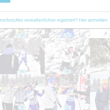
nschutz
Abo verwalten
Schon registriert? Hier anmelden
38
39
43
44
48
49