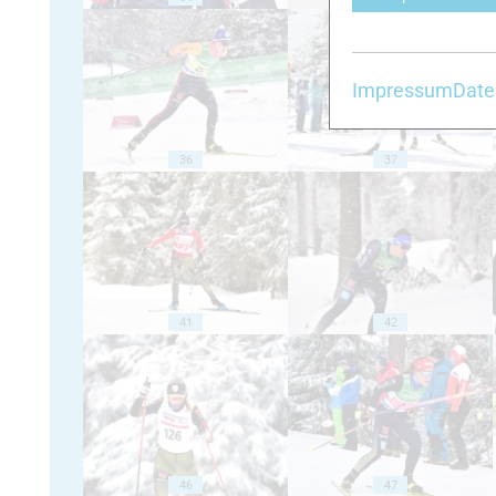
Impressum
Date
36
37
41
42
46
47