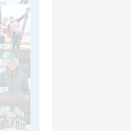
5
10
15