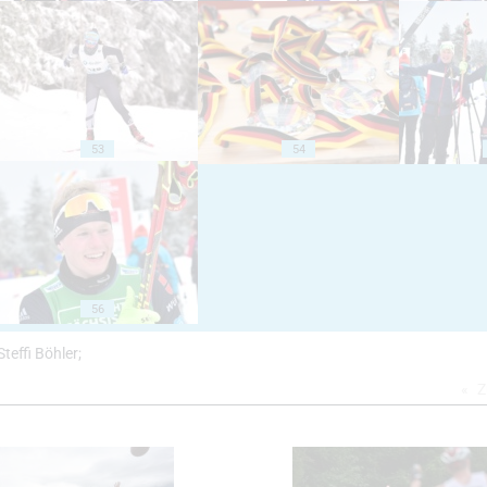
53
54
56
teffi Böhler;
Z