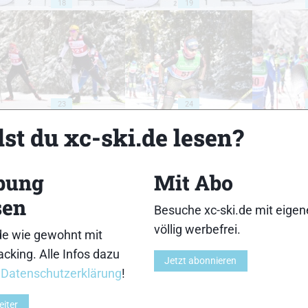
18
19
23
24
st du xc-ski.de lesen?
bung
Mit Abo
sen
28
29
Besuche xc-ski.de mit eige
völlig werbefrei.
de wie gewohnt mit
cking. Alle Infos dazu
Jetzt abonnieren
r
Datenschutzerklärung
!
eiter
33
34