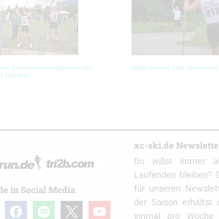
erie Sommerleistungskontrolle
Bildergalerie SLK Oberstdorf
f Skirocks
r
xc-ski.de Newslett
Du willst immer a
Laufenden bleiben? 
für unseren Newslet
de in Social Media
der Saison erhältst
gram
facebook
spotify
x
youtube
einmal pro Woche d