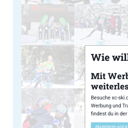
16
17
21
22
Wie will
Mit Wer
weiterle
26
27
Besuche xc-ski.
Werbung und Tra
findest du in de
Akzeptieren und w
31
32