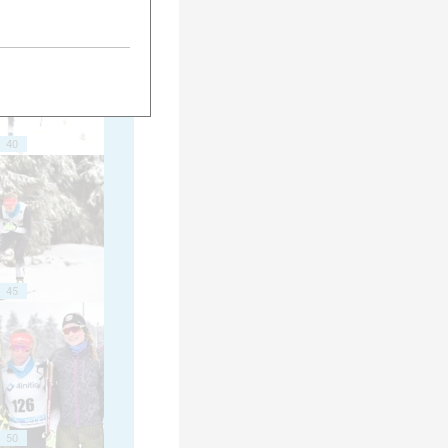
40
45
50