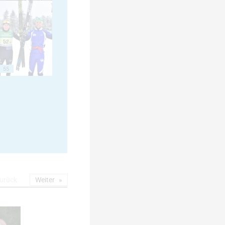
55
urück
Weiter