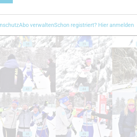
nschutz
Abo verwalten
Schon registriert? Hier anmelden
38
39
43
44
48
49