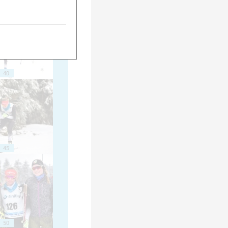
40
45
50