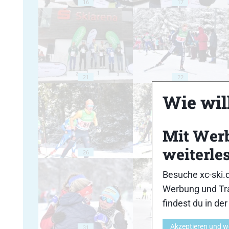
16
17
21
22
Wie will
Mit Wer
weiterle
26
27
Besuche xc-ski.
Werbung und Tra
findest du in de
Akzeptieren und w
31
32