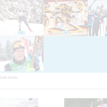
53
54
56
teffi Böhler;
Z