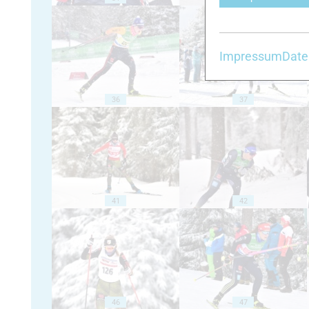
Impressum
Date
36
37
41
42
46
47