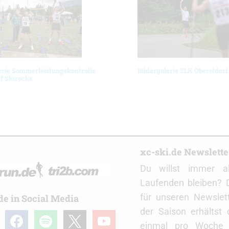
erie Sommerleistungskontrolle
Bildergalerie SLK Oberstdorf
f Skirocks
r
xc-ski.de Newslett
Du willst immer a
Laufenden bleiben? 
für unseren Newslet
de in Social Media
der Saison erhältst
gram
facebook
spotify
x
youtube
einmal pro Woche d