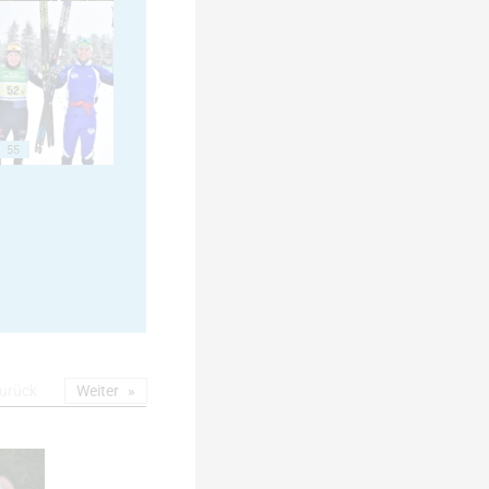
55
urück
Weiter