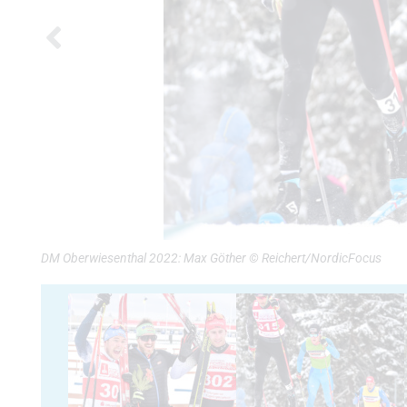
DM Oberwiesenthal 2022: Max Göther © Reichert/NordicFocus