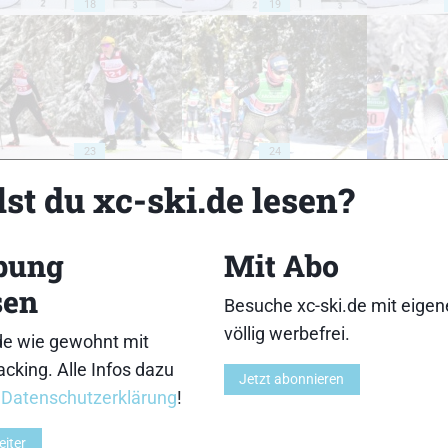
18
19
23
24
st du xc-ski.de lesen?
bung
Mit Abo
sen
28
29
Besuche xc-ski.de mit eige
völlig werbefrei.
de wie gewohnt mit
cking. Alle Infos dazu
Jetzt abonnieren
r
Datenschutzerklärung
!
eiter
33
34