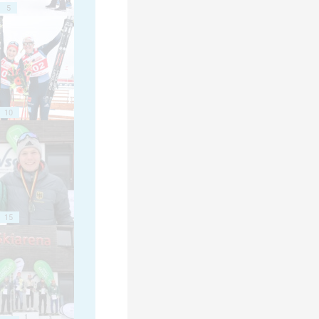
5
10
15