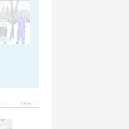
55
urück
Weiter