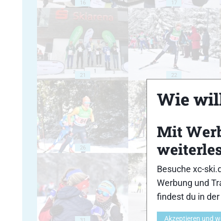
16
17
21
22
Wie will
Mit Wer
weiterle
26
27
Besuche xc-ski.
Werbung und Tra
findest du in de
Akzeptieren und w
31
32