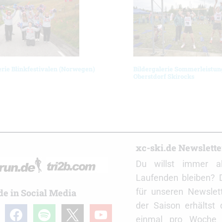
erie Blinkfestivalen (Norwegen)
Bildergalerie Sommerleistun
Oberstdorf Skirocks
r
xc-ski.de Newslett
Du willst immer a
Laufenden bleiben? 
für unseren Newslet
de in Social Media
der Saison erhältst
gram
facebook
spotify
x
youtube
einmal pro Woche d