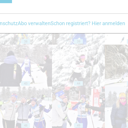
nschutz
Abo verwalten
Schon registriert? Hier anmelden
38
39
43
44
48
49