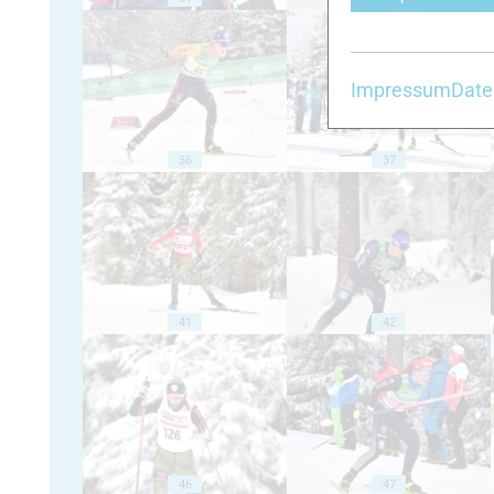
Impressum
Date
36
37
41
42
46
47