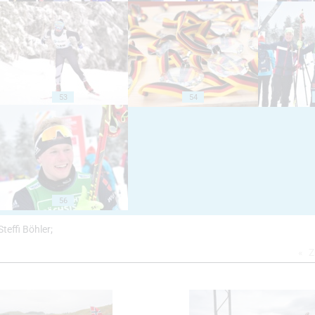
53
54
56
teffi Böhler;
Z