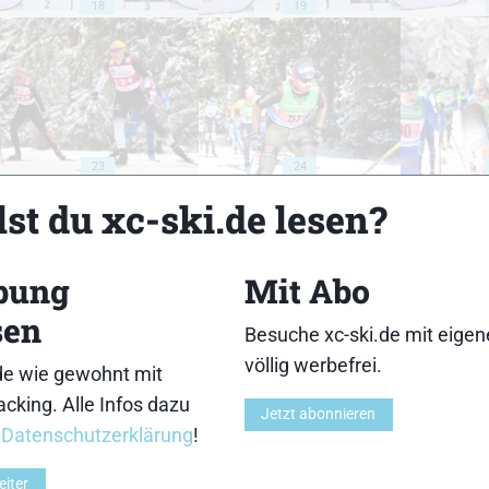
18
19
23
24
st du xc-ski.de lesen?
bung
Mit Abo
sen
28
29
Besuche xc-ski.de mit eige
völlig werbefrei.
de wie gewohnt mit
cking. Alle Infos dazu
Jetzt abonnieren
r
Datenschutzerklärung
!
eiter
33
34