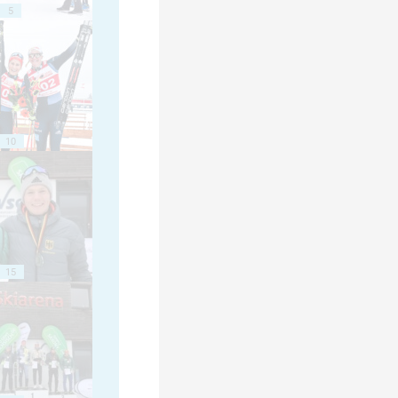
5
10
15