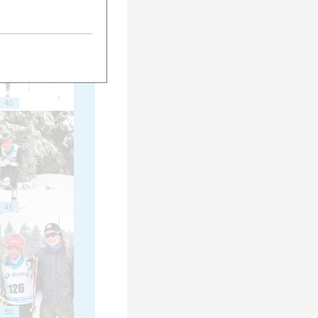
40
45
50