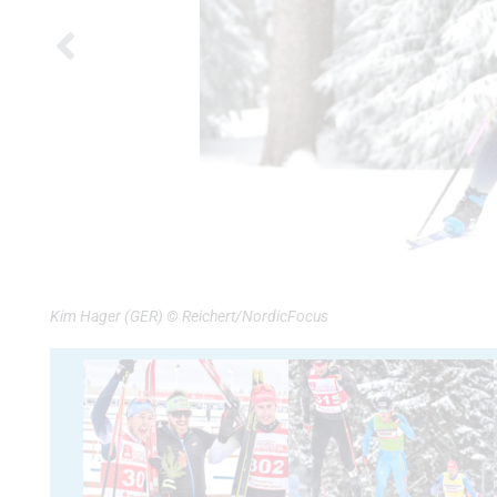
Kim Hager (GER) © Reichert/NordicFocus