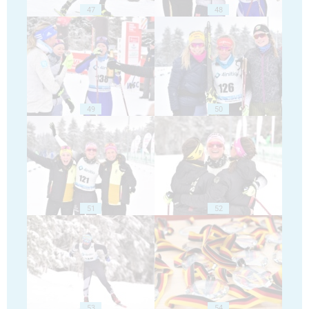
47
48
49
50
51
52
53
54