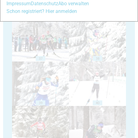
Impressum
Datenschutz
Abo verwalten
Schon registriert? Hier anmelden
35
36
37
38
39
40