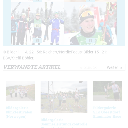
55
56
© Bilder 1 - 14, 22 - 56: Reichert/NordicFocus; Bilder 15 - 21:
DSV/Steffi Böhler;
VERWANDTE ARTIKEL
Zurück
Weiter
Bildergalerie
Bildergalerie
Blinkfestivalen
SLK Oberstdorf
(Norwegen)
Eliminator Race
Bildergalerie
Sommerleistungskontrolle