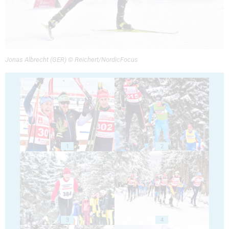
Jonas Albrecht (GER) © Reichert/NordicFocus
1
2
3
4