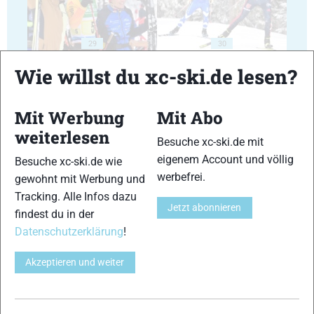
29
30
Wie willst du xc-ski.de lesen?
Mit Werbung
Mit Abo
weiterlesen
Besuche xc-ski.de mit
31
32
eigenem Account und völlig
Besuche xc-ski.de wie
werbefrei.
gewohnt mit Werbung und
Tracking. Alle Infos dazu
Jetzt abonnieren
findest du in der
Datenschutzerklärung
!
33
34
Akzeptieren und weiter