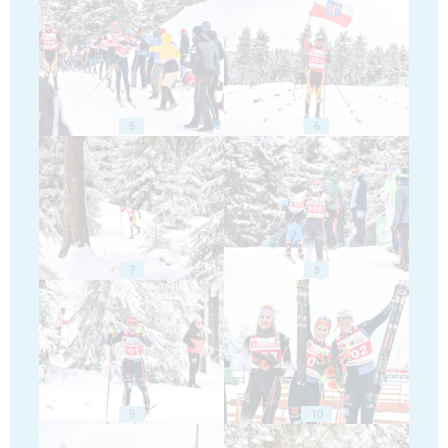
5
6
7
8
9
10