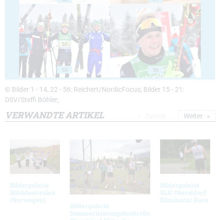
55
56
© Bilder 1 - 14, 22 - 56: Reichert/NordicFocus; Bilder 15 - 21:
DSV/Steffi Böhler;
VERWANDTE ARTIKEL
Zurück
Weiter
Bildergalerie
Bildergalerie
Blinkfestivalen
SLK Oberstdorf
(Norwegen)
Eliminator Race
Bildergalerie
Sommerleistungskontrolle