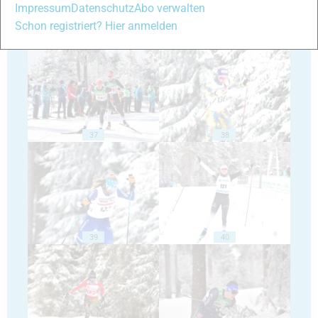
Impressum
Datenschutz
Abo verwalten
Schon registriert? Hier anmelden
35
36
37
38
39
40