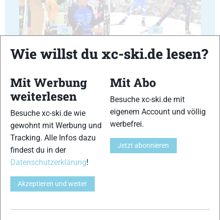
29
30
Wie willst du xc-ski.de lesen?
Mit Werbung
Mit Abo
weiterlesen
Besuche xc-ski.de mit
31
32
eigenem Account und völlig
Besuche xc-ski.de wie
werbefrei.
gewohnt mit Werbung und
Tracking. Alle Infos dazu
Jetzt abonnieren
findest du in der
Datenschutzerklärung
!
33
34
Akzeptieren und weiter