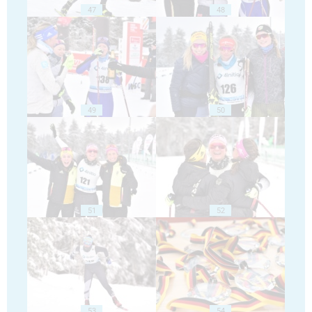
47
48
49
50
51
52
53
54