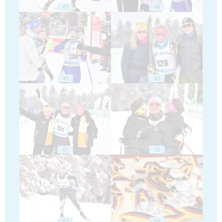
47
48
49
50
51
52
53
54