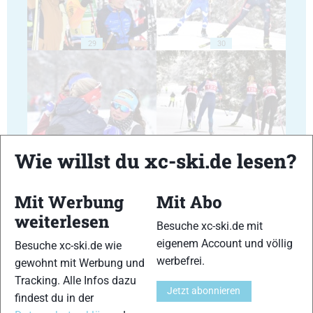
29
30
31
32
Wie willst du xc-ski.de lesen?
Mit Werbung
Mit Abo
weiterlesen
Besuche xc-ski.de mit
eigenem Account und völlig
Besuche xc-ski.de wie
33
34
werbefrei.
gewohnt mit Werbung und
Tracking. Alle Infos dazu
Jetzt abonnieren
findest du in der