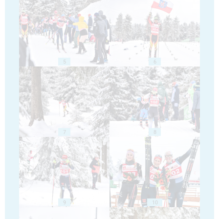
5
6
7
8
9
10