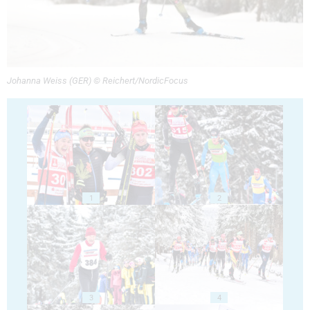
Johanna Weiss (GER) © Reichert/NordicFocus
1
2
3
4