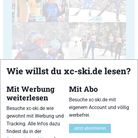
29
30
31
32
Wie willst du xc-ski.de lesen?
Mit Werbung
Mit Abo
weiterlesen
Besuche xc-ski.de mit
eigenem Account und völlig
Besuche xc-ski.de wie
33
34
werbefrei.
gewohnt mit Werbung und
Tracking. Alle Infos dazu
Jetzt abonnieren
findest du in der