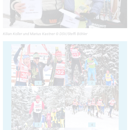
Kilian Koller und Marius Kastner © DSV/Steffi Böhler
1
2
3
4