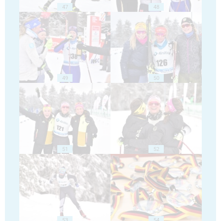
47
48
49
50
51
52
53
54