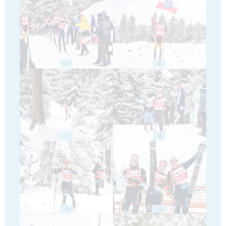
5
6
7
8
9
10