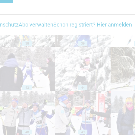
nschutz
Abo verwalten
Schon registriert? Hier anmelden
38
39
43
44
48
49