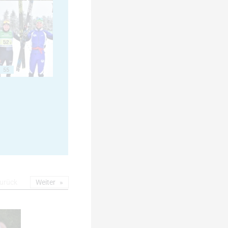
55
urück
Weiter