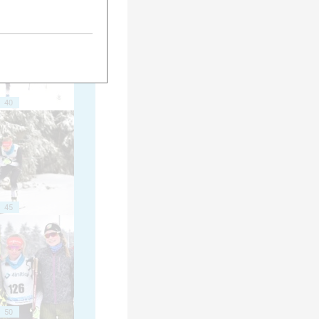
40
45
50