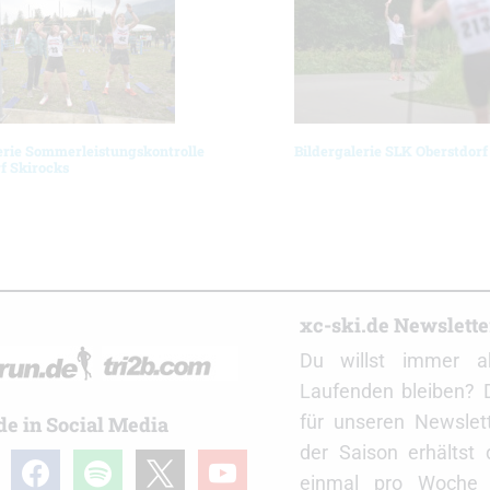
erie Sommerleistungskontrolle
Bildergalerie SLK Oberstdorf
f Skirocks
r
xc-ski.de Newslett
Du willst immer a
Laufenden bleiben? 
für unseren Newslet
de in Social Media
der Saison erhältst
gram
facebook
spotify
x
youtube
einmal pro Woche d