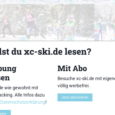
18
19
23
24
st du xc-ski.de lesen?
bung
Mit Abo
sen
28
29
Besuche xc-ski.de mit eige
völlig werbefrei.
de wie gewohnt mit
cking. Alle Infos dazu
Jetzt abonnieren
r
Datenschutzerklärung
!
eiter
33
34