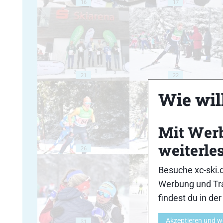
16
17
21
22
Wie will
Mit Wer
weiterle
26
27
Besuche xc-ski.
Werbung und Tra
findest du in de
Akzeptieren und w
31
32