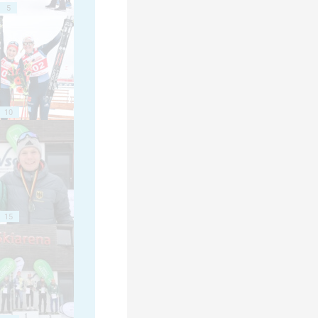
5
10
15