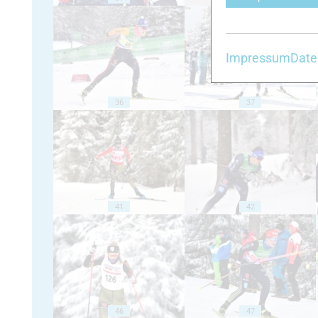
Impressum
Date
36
37
41
42
46
47