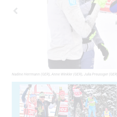
Nadine Herrmann (GER), Anne Winkler (GER), Julia Preussger (GER)