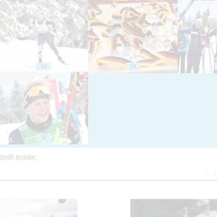
53
54
56
teffi Böhler;
Z