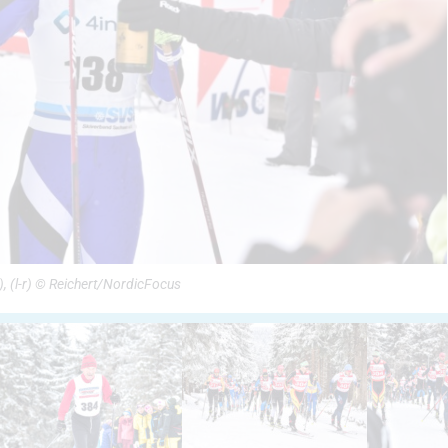
, (l-r) © Reichert/NordicFocus