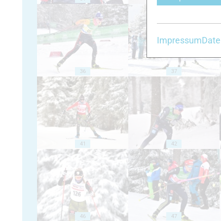
Impressum
Date
36
37
41
42
46
47