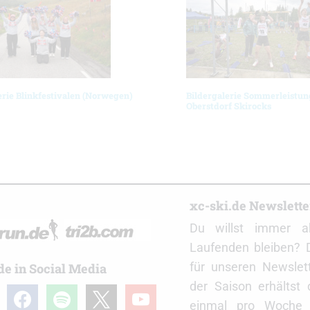
erie Blinkfestivalen (Norwegen)
Bildergalerie Sommerleistun
Oberstdorf Skirocks
r
xc-ski.de Newslett
Du willst immer a
Laufenden bleiben? 
für unseren Newslet
de in Social Media
der Saison erhältst
gram
facebook
spotify
x
youtube
einmal pro Woche d