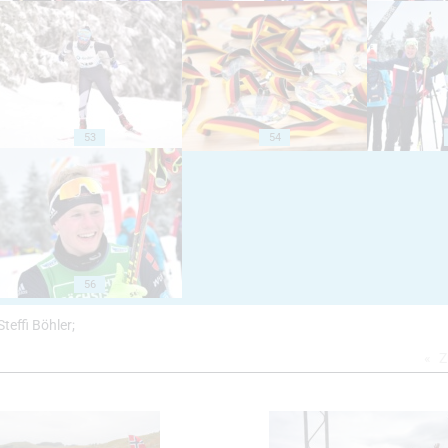
53
54
56
teffi Böhler;
Z