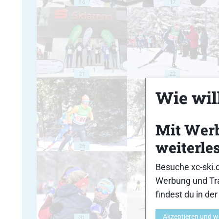
16
17
21
22
Wie will
Mit Wer
weiterle
26
27
Besuche xc-ski.
Werbung und Tra
findest du in de
Akzeptieren und w
31
32