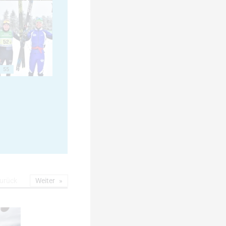
55
urück
Weiter