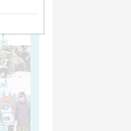
40
45
50