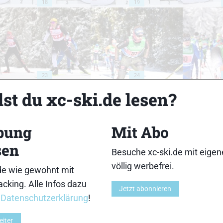
18
19
23
24
st du xc-ski.de lesen?
bung
Mit Abo
sen
28
29
Besuche xc-ski.de mit eige
völlig werbefrei.
de wie gewohnt mit
cking. Alle Infos dazu
Jetzt abonnieren
r
Datenschutzerklärung
!
eiter
33
34