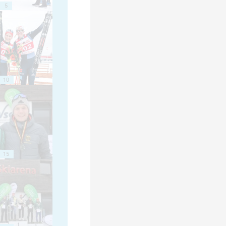
5
10
15