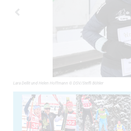
Lara Dellit und Helen Hoffmann © DSV/Steffi Böhler