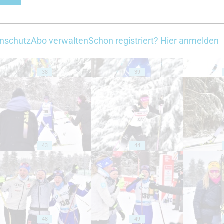
nschutz
Abo verwalten
Schon registriert? Hier anmelden
38
39
43
44
48
49