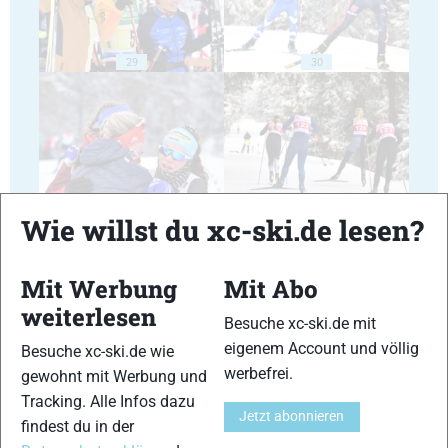
29
30
31
32
Wie willst du xc-ski.de lesen?
Mit Werbung
Mit Abo
weiterlesen
Besuche xc-ski.de mit
eigenem Account und völlig
Besuche xc-ski.de wie
33
34
werbefrei.
gewohnt mit Werbung und
Tracking. Alle Infos dazu
Jetzt abonnieren
findest du in der