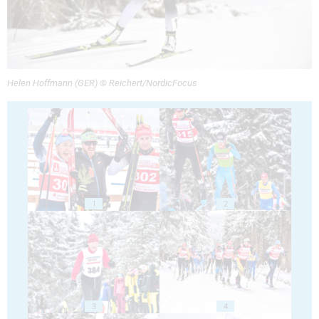
Helen Hoffmann (GER) © Reichert/NordicFocus
1
2
3
4