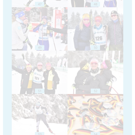
47
48
49
50
51
52
53
54