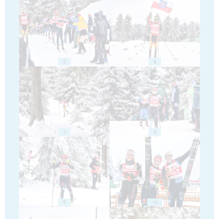
5
6
7
8
9
10