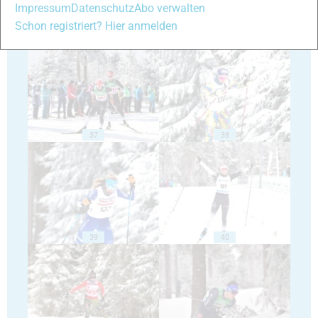
Impressum
Datenschutz
Abo verwalten
Schon registriert? Hier anmelden
35
36
37
38
39
40