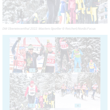
DM Oberwiesenthal 2022: Masters-Sportler © Reichert/NordicFocus
1
2
3
4