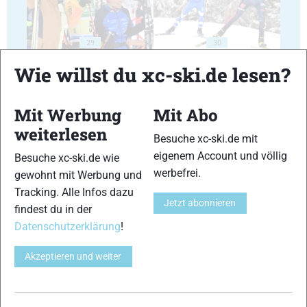
29
30
Wie willst du xc-ski.de lesen?
Mit Werbung
Mit Abo
weiterlesen
Besuche xc-ski.de mit
31
32
eigenem Account und völlig
Besuche xc-ski.de wie
werbefrei.
gewohnt mit Werbung und
Tracking. Alle Infos dazu
Jetzt abonnieren
findest du in der
Datenschutzerklärung
!
33
34
Akzeptieren und weiter