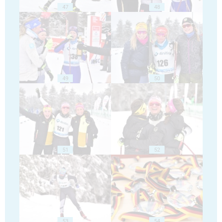
47
48
49
50
51
52
53
54