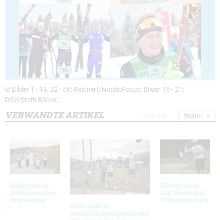
55
56
© Bilder 1 - 14, 22 - 56: Reichert/NordicFocus; Bilder 15 - 21:
DSV/Steffi Böhler;
VERWANDTE ARTIKEL
Zurück
Weiter
Bildergalerie
Bildergalerie
Blinkfestivalen
SLK Oberstdorf
(Norwegen)
Eliminator Race
Bildergalerie
Sommerleistungskontrolle