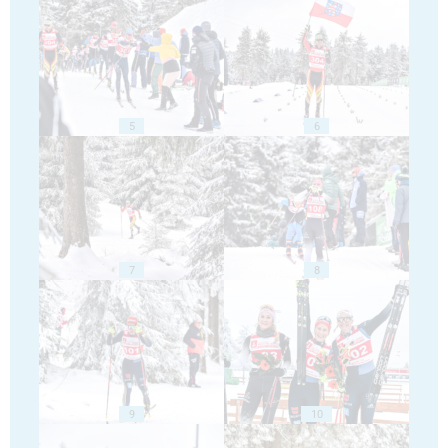
5
6
7
8
9
10