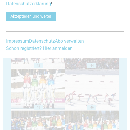
Datenschutzerklärung
!
Akzeptieren und weiter
41
42
Impressum
Datenschutz
Abo verwalten
Schon registriert? Hier anmelden
43
44
45
46