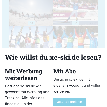
35
36
Wie willst du xc-ski.de lesen?
37
38
Mit Werbung
Mit Abo
weiterlesen
Besuche xc-ski.de mit
eigenem Account und völlig
Besuche xc-ski.de wie
werbefrei.
gewohnt mit Werbung und
39
40
Tracking. Alle Infos dazu
Jetzt abonnieren
findest du in der