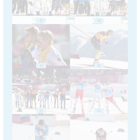
47
48
49
50
51
52