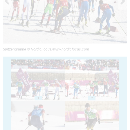
Spitzengruppe © NordicFocus/www.nordicfocus.com
1
2