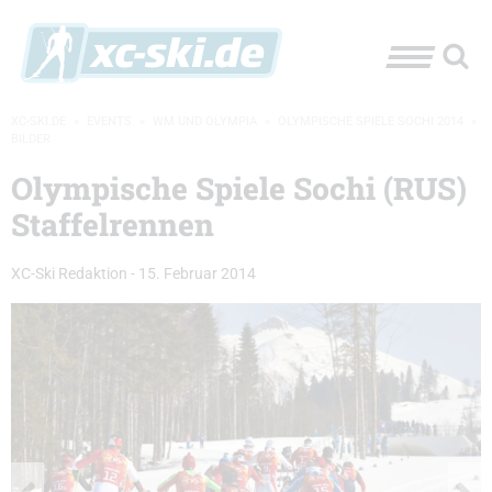
XC-SKI.DE
»
EVENTS
»
WM UND OLYMPIA
»
OLYMPISCHE SPIELE SOCHI 2014
»
BILDER
Olympische Spiele Sochi (RUS)
Staffelrennen
XC-Ski Redaktion
-
15. Februar 2014