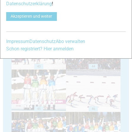
Datenschutzerklärung
!
Akzeptieren und weiter
41
42
Impressum
Datenschutz
Abo verwalten
Schon registriert? Hier anmelden
43
44
45
46