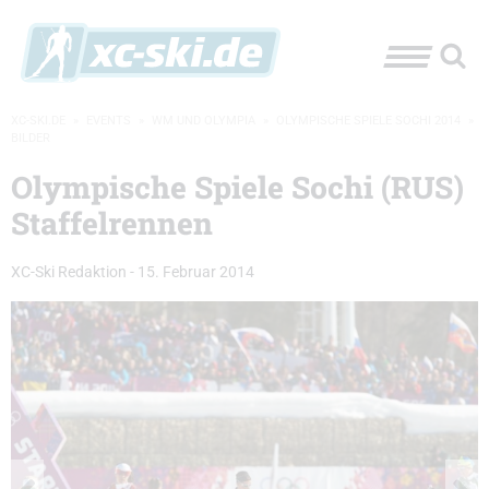
XC-SKI.DE
»
EVENTS
»
WM UND OLYMPIA
»
OLYMPISCHE SPIELE SOCHI 2014
»
BILDER
Olympische Spiele Sochi (RUS)
Staffelrennen
XC-Ski Redaktion
-
15. Februar 2014