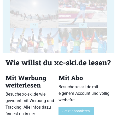
35
36
Wie willst du xc-ski.de lesen?
37
38
Mit Werbung
Mit Abo
weiterlesen
Besuche xc-ski.de mit
eigenem Account und völlig
Besuche xc-ski.de wie
werbefrei.
gewohnt mit Werbung und
39
40
Tracking. Alle Infos dazu
Jetzt abonnieren
findest du in der