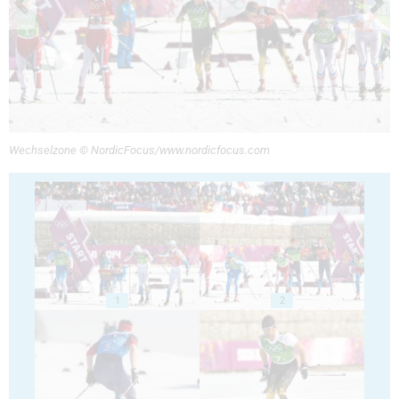
Wechselzone © NordicFocus/www.nordicfocus.com
1
2