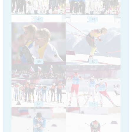
47
48
49
50
51
52