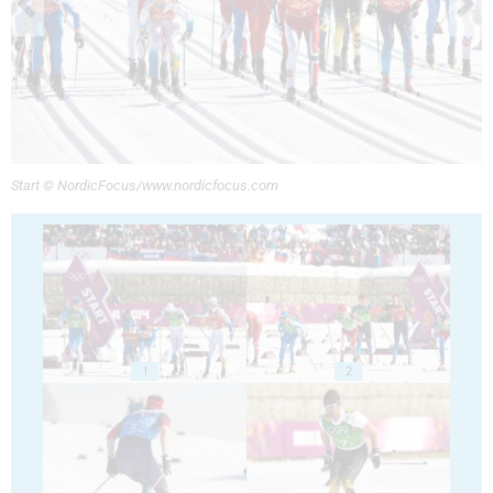
Start © NordicFocus/www.nordicfocus.com
1
2