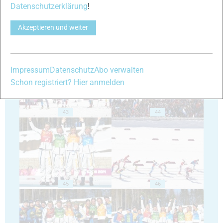
Datenschutzerklärung
!
Akzeptieren und weiter
41
42
Impressum
Datenschutz
Abo verwalten
Schon registriert? Hier anmelden
43
44
45
46