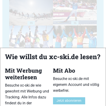
35
36
Wie willst du xc-ski.de lesen?
37
38
Mit Werbung
Mit Abo
weiterlesen
Besuche xc-ski.de mit
eigenem Account und völlig
Besuche xc-ski.de wie
werbefrei.
gewohnt mit Werbung und
39
40
Tracking. Alle Infos dazu
Jetzt abonnieren
findest du in der