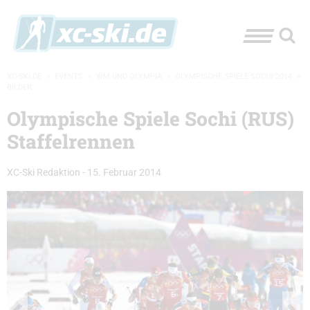
XC-SKI.DE
»
EVENTS
»
WM UND OLYMPIA
»
OLYMPISCHE SPIELE SOCHI 2014
»
BILDER
Olympische Spiele Sochi (RUS)
Staffelrennen
XC-Ski Redaktion
-
15. Februar 2014