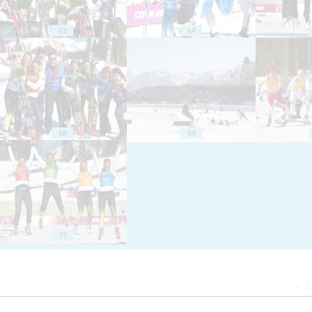
63
64
68
69
71
Z