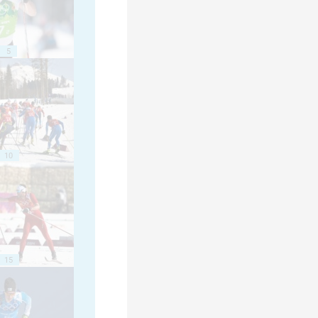
5
10
15