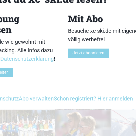
bung
Mit Abo
33
34
sen
Besuche xc-ski.de mit eige
völlig werbefrei.
de wie gewohnt mit
cking. Alle Infos dazu
Jetzt abonnieren
r
Datenschutzerklärung
!
38
39
eiter
nschutz
Abo verwalten
Schon registriert? Hier anmelden
43
44