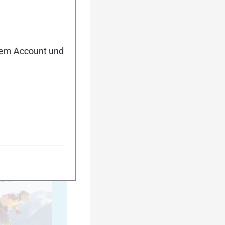
35
nem Account und
40
45