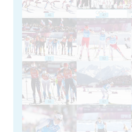
46
47
51
52
56
57