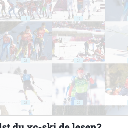
18
19
23
24
28
29
st du xc-ski.de lesen?