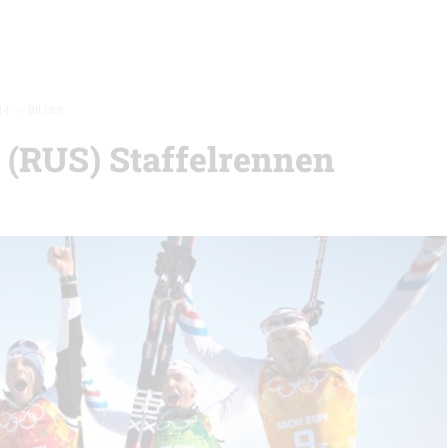
14
»
BILDER
 (RUS) Staffelrennen