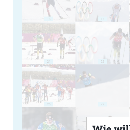
16
17
21
22
26
27
Wie will