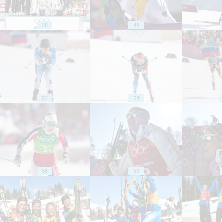
48
49
53
54
58
59