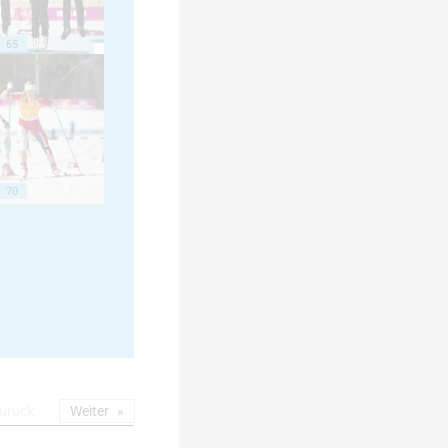
65
70
urück
Weiter