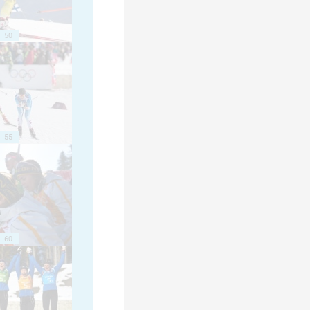
50
55
60