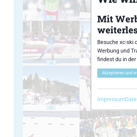
Mit Wer
31
32
weiterle
Besuche xc-ski.
Werbung und Tra
findest du in de
36
37
Akzeptieren und w
Impressum
Date
41
42