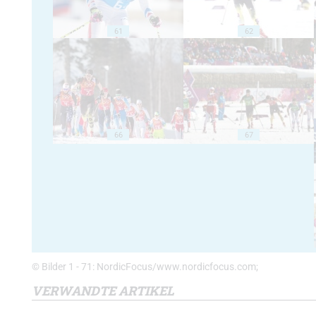
61
62
66
67
© Bilder 1 - 71: NordicFocus/www.nordicfocus.com;
VERWANDTE ARTIKEL