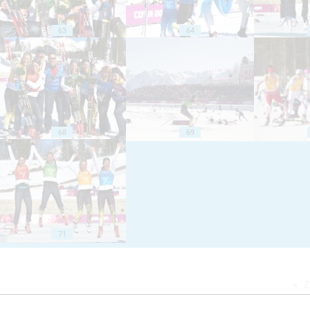
63
64
68
69
71
Z