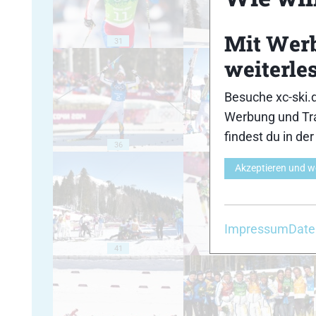
Mit Wer
31
32
weiterle
Besuche xc-ski.
Werbung und Tra
findest du in de
36
37
Akzeptieren und w
Impressum
Date
41
42