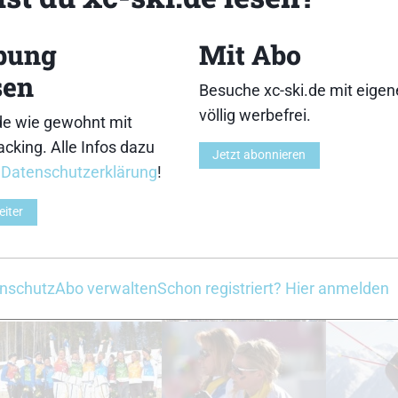
bung
Mit Abo
33
34
sen
Besuche xc-ski.de mit eige
völlig werbefrei.
de wie gewohnt mit
cking. Alle Infos dazu
Jetzt abonnieren
r
Datenschutzerklärung
!
38
39
eiter
nschutz
Abo verwalten
Schon registriert? Hier anmelden
43
44