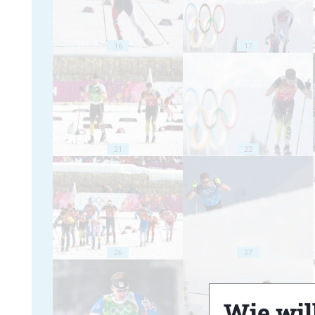
16
17
21
22
26
27
Wie will