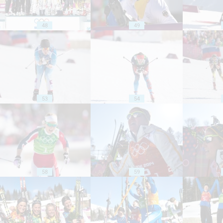
48
49
53
54
58
59