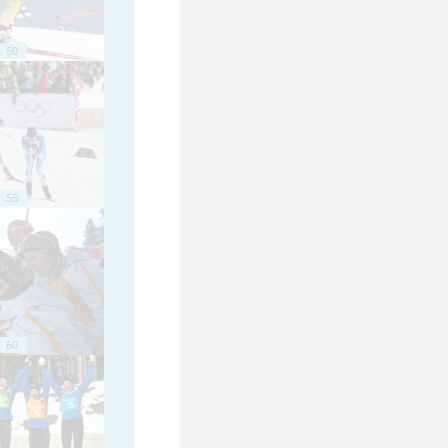
50
55
60