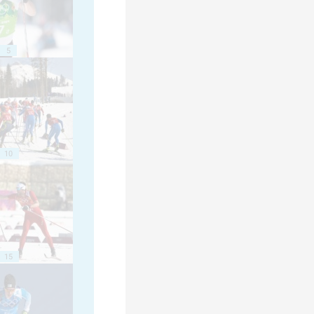
5
10
15