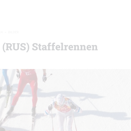
14
»
BILDER
 (RUS) Staffelrennen