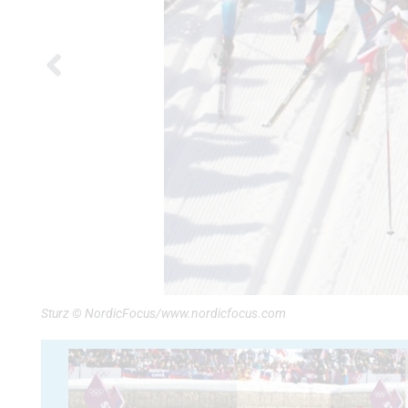
Sturz © NordicFocus/www.nordicfocus.com