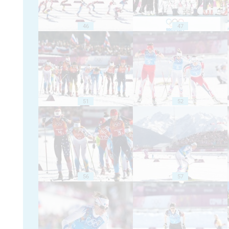
46
47
51
52
56
57