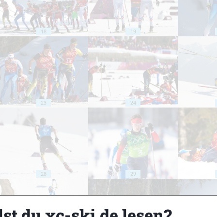
18
19
23
24
28
29
st du xc-ski.de lesen?