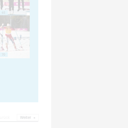
65
70
urück
Weiter