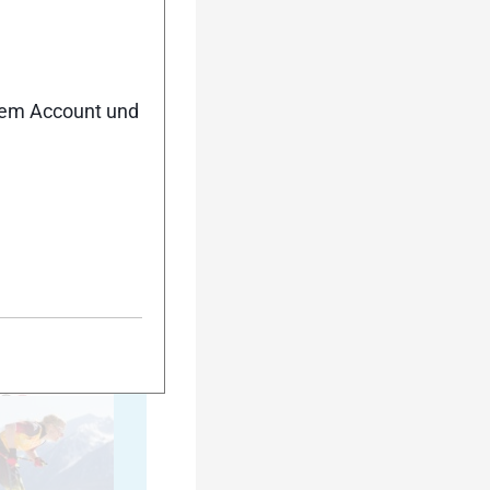
35
nem Account und
40
45