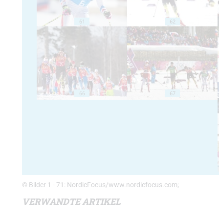
61
62
66
67
© Bilder 1 - 71: NordicFocus/www.nordicfocus.com;
VERWANDTE ARTIKEL