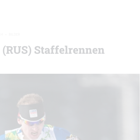
14
»
BILDER
 (RUS) Staffelrennen