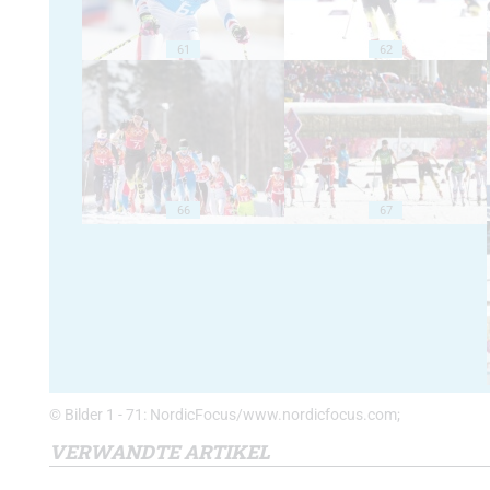
61
62
66
67
© Bilder 1 - 71: NordicFocus/www.nordicfocus.com;
VERWANDTE ARTIKEL