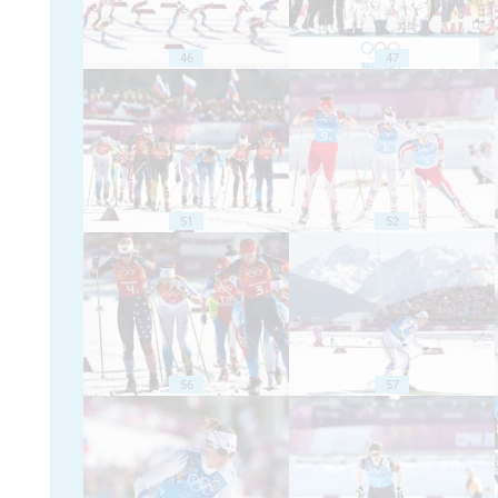
46
47
51
52
56
57