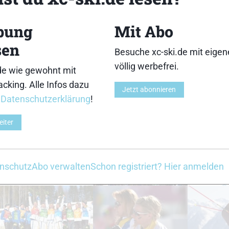
bung
Mit Abo
33
34
sen
Besuche xc-ski.de mit eige
völlig werbefrei.
de wie gewohnt mit
cking. Alle Infos dazu
Jetzt abonnieren
r
Datenschutzerklärung
!
38
39
eiter
nschutz
Abo verwalten
Schon registriert? Hier anmelden
43
44