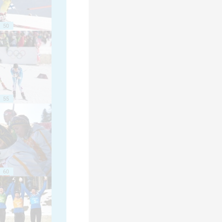
50
55
60