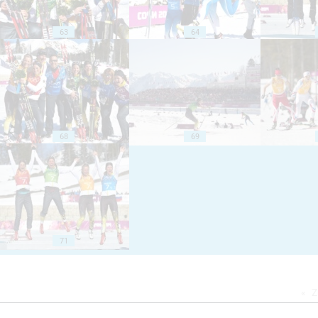
63
64
68
69
71
Z