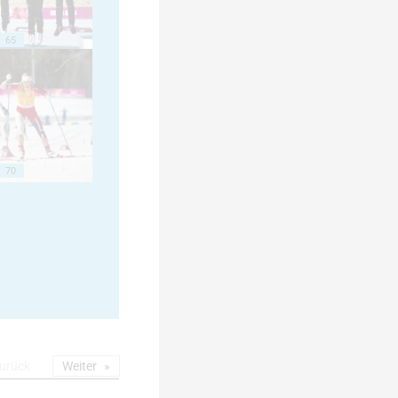
65
70
urück
Weiter