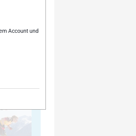
35
nem Account und
40
45