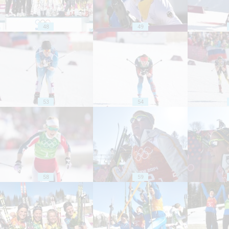
48
49
53
54
58
59