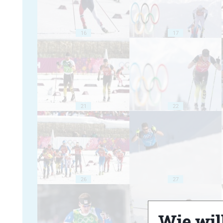
16
17
21
22
26
27
Wie will