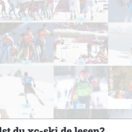
18
19
23
24
28
29
st du xc-ski.de lesen?