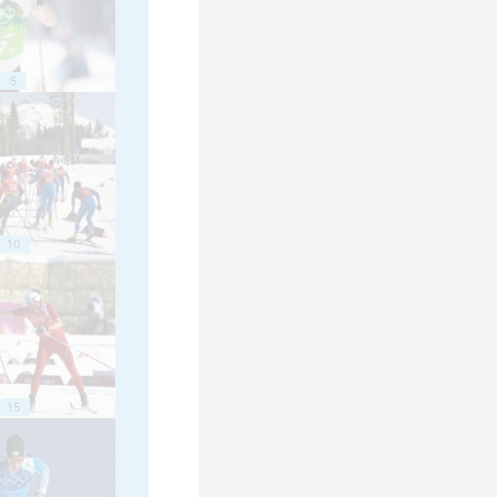
5
10
15