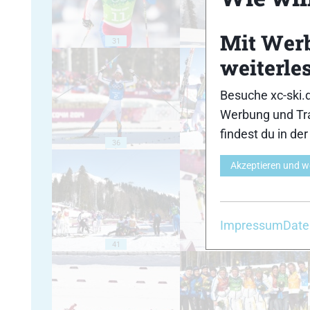
Mit Wer
31
32
weiterle
Besuche xc-ski.
Werbung und Tra
findest du in de
36
37
Akzeptieren und w
Impressum
Date
41
42