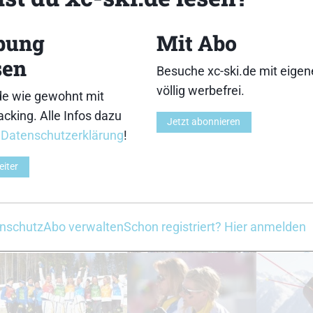
bung
Mit Abo
33
34
sen
Besuche xc-ski.de mit eige
völlig werbefrei.
de wie gewohnt mit
cking. Alle Infos dazu
Jetzt abonnieren
r
Datenschutzerklärung
!
38
39
eiter
nschutz
Abo verwalten
Schon registriert? Hier anmelden
43
44