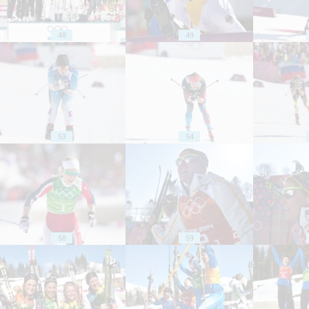
48
49
53
54
58
59