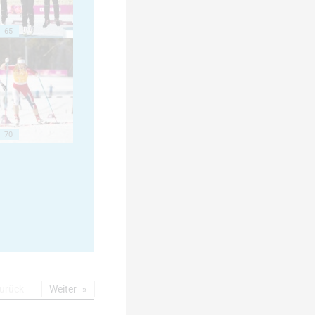
65
70
urück
Weiter