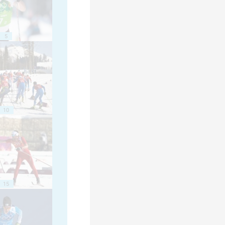
5
10
15