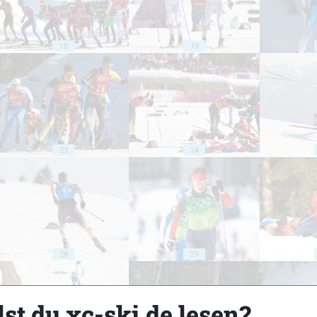
18
19
23
24
28
29
st du xc-ski.de lesen?