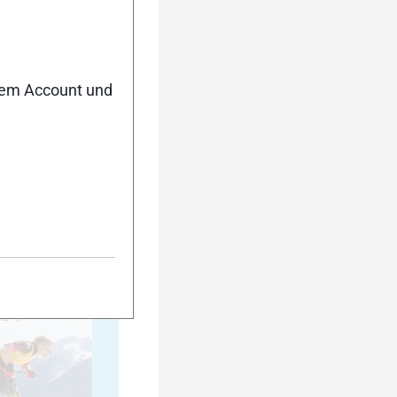
35
nem Account und
40
45