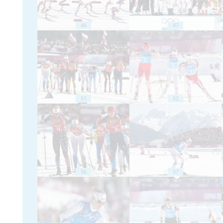
46
47
51
52
56
57