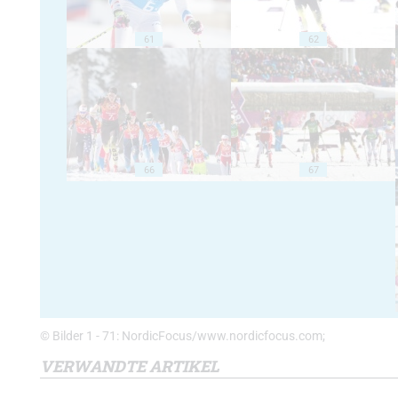
61
62
66
67
© Bilder 1 - 71: NordicFocus/www.nordicfocus.com;
VERWANDTE ARTIKEL