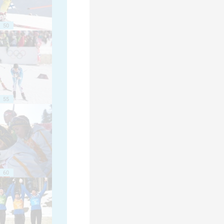
50
55
60