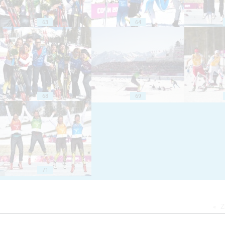
63
64
68
69
71
Z