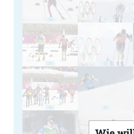
16
17
21
22
26
27
Wie will