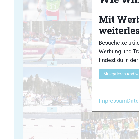
Mit Wer
31
32
weiterle
Besuche xc-ski.
Werbung und Tra
findest du in de
36
37
Akzeptieren und w
Impressum
Date
41
42