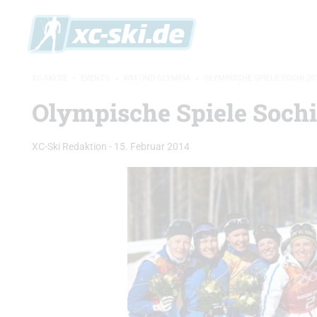
XC-SKI.DE
»
EVENTS
»
WM UND OLYMPIA
»
OLYMPISCHE SPIELE SOCHI 20
Olympische Spiele Sochi
XC-Ski Redaktion
-
15. Februar 2014