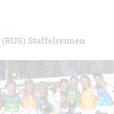
14
»
BILDER
 (RUS) Staffelrennen