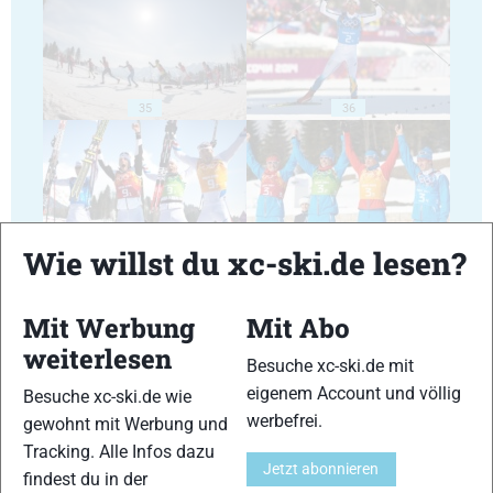
35
36
Wie willst du xc-ski.de lesen?
37
38
Mit Werbung
Mit Abo
weiterlesen
Besuche xc-ski.de mit
eigenem Account und völlig
Besuche xc-ski.de wie
werbefrei.
gewohnt mit Werbung und
39
40
Tracking. Alle Infos dazu
Jetzt abonnieren
findest du in der