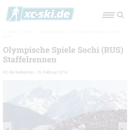
XC-SKI.DE
»
EVENTS
»
WM UND OLYMPIA
»
OLYMPISCHE SPIELE SOCHI 2014
»
BILDER
Olympische Spiele Sochi (RUS)
Staffelrennen
XC-Ski Redaktion
-
15. Februar 2014