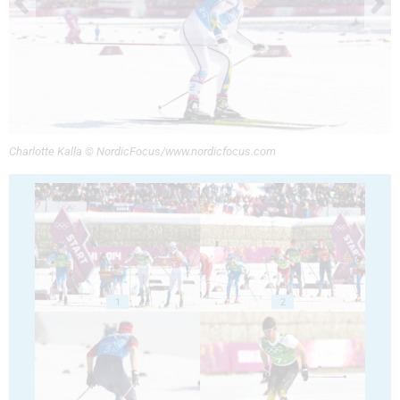
Charlotte Kalla © NordicFocus/www.nordicfocus.com
1
2