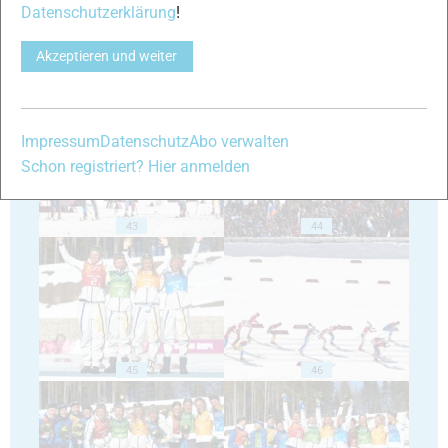
Datenschutzerklärung
!
Akzeptieren und weiter
41
42
Impressum
Datenschutz
Abo verwalten
Schon registriert? Hier anmelden
43
44
45
46