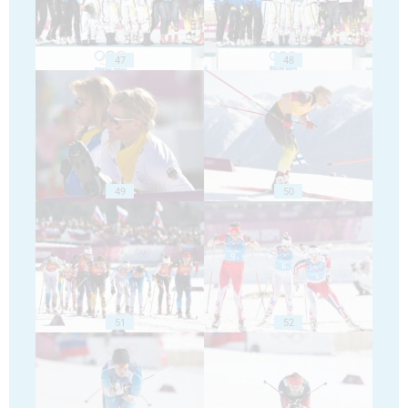
47
48
49
50
51
52