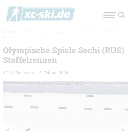
XC-SKI.DE
»
EVENTS
»
WM UND OLYMPIA
»
OLYMPISCHE SPIELE SOCHI 2014
»
BILDER
Olympische Spiele Sochi (RUS)
Staffelrennen
XC-Ski Redaktion
-
15. Februar 2014