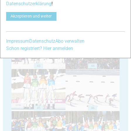
Datenschutzerklärung
!
Akzeptieren und weiter
41
42
Impressum
Datenschutz
Abo verwalten
Schon registriert? Hier anmelden
43
44
45
46