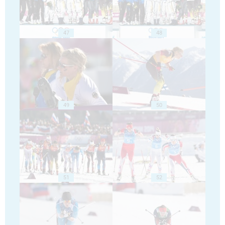
47
48
49
50
51
52