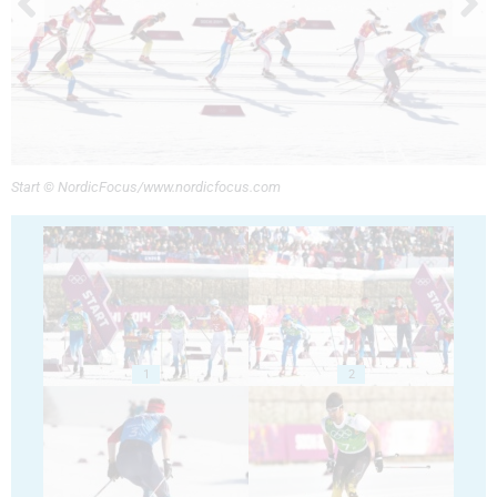
Start © NordicFocus/www.nordicfocus.com
1
2