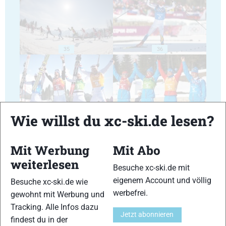
35
36
Wie willst du xc-ski.de lesen?
37
38
Mit Werbung
Mit Abo
weiterlesen
Besuche xc-ski.de mit
eigenem Account und völlig
Besuche xc-ski.de wie
werbefrei.
gewohnt mit Werbung und
39
40
Tracking. Alle Infos dazu
Jetzt abonnieren
findest du in der