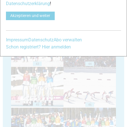
Datenschutzerklärung
!
Akzeptieren und weiter
41
42
Impressum
Datenschutz
Abo verwalten
Schon registriert? Hier anmelden
43
44
45
46