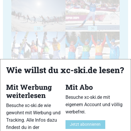
35
36
Wie willst du xc-ski.de lesen?
37
38
Mit Werbung
Mit Abo
weiterlesen
Besuche xc-ski.de mit
eigenem Account und völlig
Besuche xc-ski.de wie
werbefrei.
gewohnt mit Werbung und
39
40
Tracking. Alle Infos dazu
Jetzt abonnieren
findest du in der