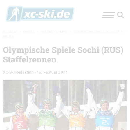
XC-SKI.DE
»
EVENTS
»
WM UND OLYMPIA
»
OLYMPISCHE SPIELE SOCHI 2014
»
BILDER
Olympische Spiele Sochi (RUS)
Staffelrennen
XC-Ski Redaktion
-
15. Februar 2014