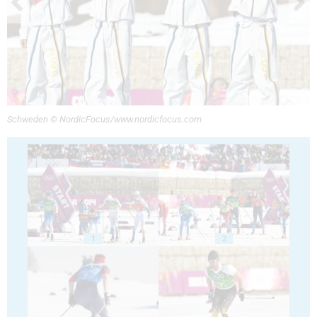
Schweden © NordicFocus/www.nordicfocus.com
1
2