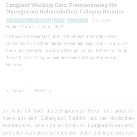
Langlauf Weltcup Oslo: Premierensieg für
Nyenget am Holmenkollen, Cologna Neunter
Langlauf Weltcup News
|
News
|
Skilanglauf
|
Top-News
Nadine Gärtner
-
6. März 2022
Im Klassik-Massenstart über 50 Kilometer am traditionellen
Holmenkollen machten die Norweger den Sieg unter sich aus. Am
Ende jubelte Martin Løwstrøm Nyenget vor Sjur Røthe und Didrik
Tønseth. Dario Cologna beendete seine Weltcup-Karriere als
Neunter…
Zurück
Weiter
xc-ski.de ist DAS deutschsprachige Portal mit aktuellen
News aus dem Skilanglauf, Biathlon und der Nordischen
Kombination, einer Loipendatenbank,
Langlauf
-Community
und allem was du sonst noch über deine Lieblingssportarten