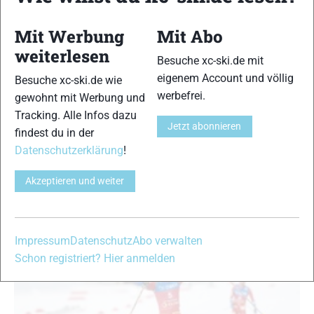
Langlauf Weltcup Oslo: Ragnhild Haga erste
Mit Werbung
Mit Abo
Siegerin am Holmenkollen über 50 Kilometer –
weiterlesen
Carl 15.
Besuche xc-ski.de mit
eigenem Account und völlig
Besuche xc-ski.de wie
Langlauf Weltcup News
|
News
|
Skilanglauf
werbefrei.
Nadine Gärtner
-
12. März 2023
gewohnt mit Werbung und
Tracking. Alle Infos dazu
Ragnhild Gløersen Haga heißt die erste Frau, die im Langlauf
Jetzt abonnieren
findest du in der
Weltcup am Holmenkollen in Oslo über die Distanz von 50
Datenschutzerklärung
!
Kilometern im freien Stil den Sieg holt. Astrid Øyre Slind wurde
Zweite vor Jessie Diggins. Teresa Stadlober wurde erstklassige
Akzeptieren und weiter
Vierte und Victoria Carl 15. nach taktischem Fehler…
Impressum
Datenschutz
Abo verwalten
Schon registriert? Hier anmelden