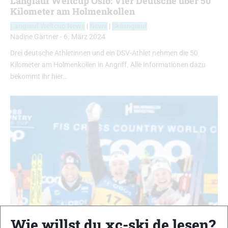
Langlauf Weltcup Oslo: Vier Deutsche über 50
Kilometer am Holmenkollen
Langlauf Weltcup News
|
News
|
Skilanglauf
Nadine Gärtner
-
6. März 2024
Drei deutsche Athletinnen und ein DSV-Athlet nehmen die 50
Kilometer am Holmenkollen in Angriff. Alle Informationen dazu
bekommt ihr hier…
Wie willst du xc-ski.de lesen?