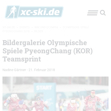
XC-SKI.DE
»
EVENTS
»
WM UND OLYMPIA
»
OLYMPISCHE SPIELE
PYEONGCHANG 2018
»
BILDER
Bildergalerie Olympische
Spiele PyeongChang (KOR)
Teamsprint
Nadine Gärtner
-
21. Februar 2018