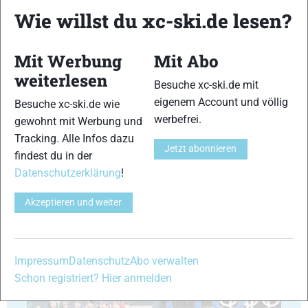
Wie willst du xc-ski.de lesen?
Mit Werbung
Mit Abo
41
42
weiterlesen
Besuche xc-ski.de mit
eigenem Account und völlig
Besuche xc-ski.de wie
werbefrei.
gewohnt mit Werbung und
Tracking. Alle Infos dazu
Jetzt abonnieren
findest du in der
43
44
Datenschutzerklärung
!
Akzeptieren und weiter
Impressum
Datenschutz
Abo verwalten
45
46
Schon registriert? Hier anmelden