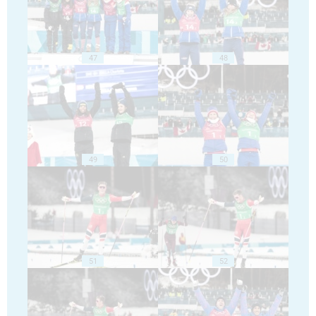
47
48
49
50
51
52