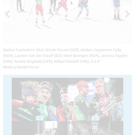
Nadine Faehndrich (SUI), Nicole Fessel (GER), Maiken Caspersen Falla
(NOR), Laurien Van Der Graaff (SUI), Marit Bjoergen (NOR), Jessica Diggins
(USA), Sandra Ringwald (GER), Kikkan Randall (USA), (l-r) ©
Modica/NordicFocus
1
2