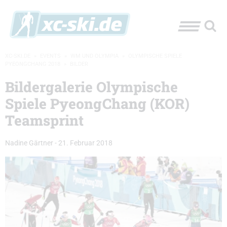
XC-SKI.DE
»
EVENTS
»
WM UND OLYMPIA
»
OLYMPISCHE SPIELE
PYEONGCHANG 2018
»
BILDER
Bildergalerie Olympische
Spiele PyeongChang (KOR)
Teamsprint
Nadine Gärtner
-
21. Februar 2018