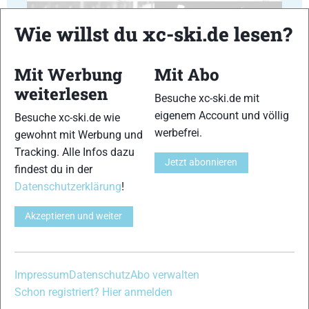
Wie willst du xc-ski.de lesen?
Mit Werbung
Mit Abo
weiterlesen
41
42
Besuche xc-ski.de mit
eigenem Account und völlig
Besuche xc-ski.de wie
werbefrei.
gewohnt mit Werbung und
Tracking. Alle Infos dazu
Jetzt abonnieren
findest du in der
Datenschutzerklärung
!
43
44
Akzeptieren und weiter
Impressum
Datenschutz
Abo verwalten
Schon registriert? Hier anmelden
45
46