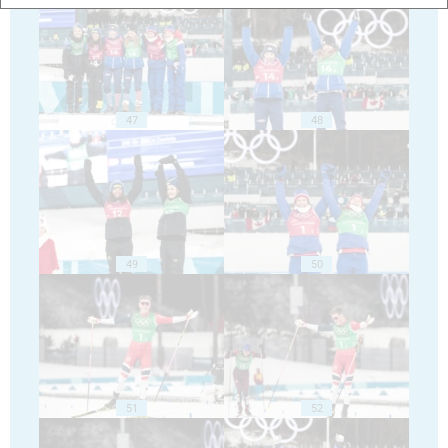
47
48
49
50
51
52