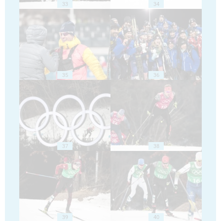
33
34
35
36
37
38
39
40