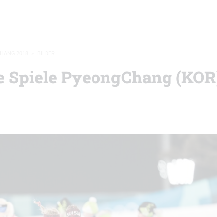
CHANG 2018
»
BILDER
he Spiele PyeongChang (KOR