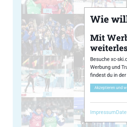
31
32
Wie will
Mit Wer
weiterle
36
37
Besuche xc-ski.
Werbung und Tra
findest du in de
Akzeptieren und w
41
42
Impressum
Date