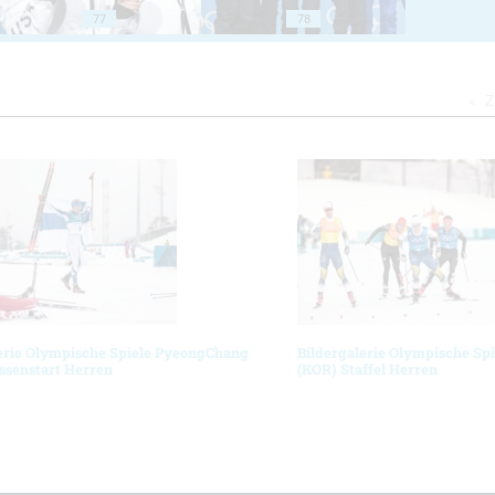
77
78
Z
erie Olympische Spiele PyeongChang
Bildergalerie Olympische Sp
ssenstart Herren
(KOR) Staffel Herren