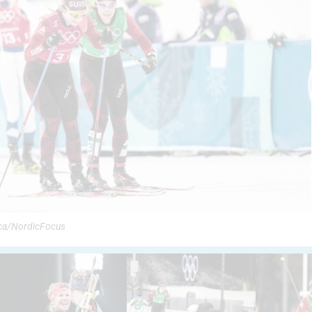
dica/NordicFocus