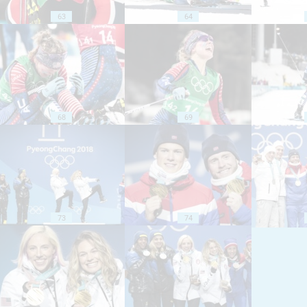
63
64
68
69
73
74