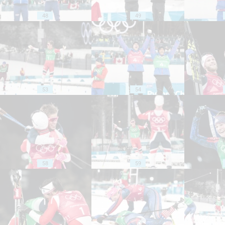
48
49
53
54
58
59