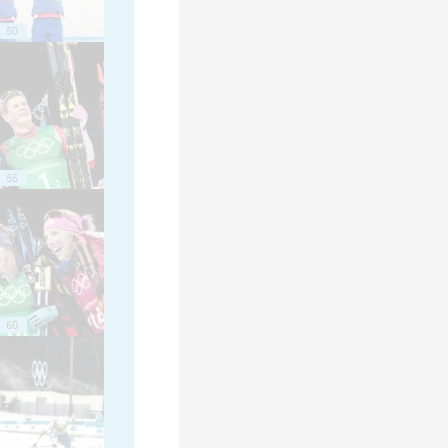
50
55
60