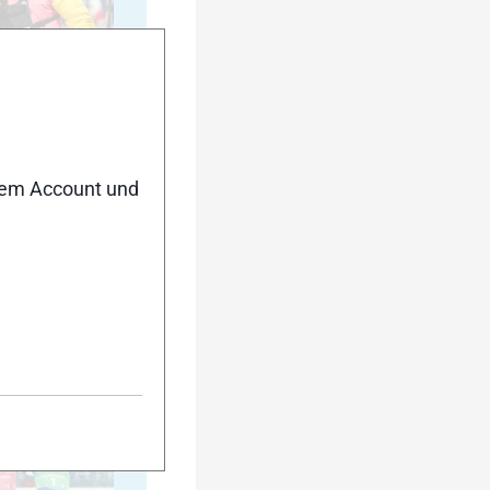
35
nem Account und
40
45