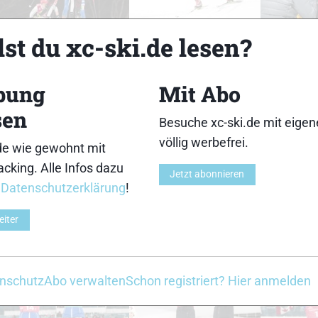
33
34
st du xc-ski.de lesen?
bung
Mit Abo
sen
Besuche xc-ski.de mit eige
38
39
völlig werbefrei.
de wie gewohnt mit
cking. Alle Infos dazu
Jetzt abonnieren
r
Datenschutzerklärung
!
eiter
43
44
nschutz
Abo verwalten
Schon registriert? Hier anmelden