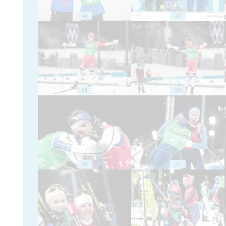
46
47
51
52
56
57