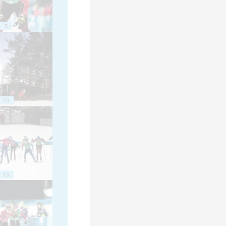
5
10
15