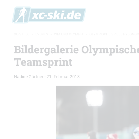
XC-SKI.DE
»
EVENTS
»
WM UND OLYMPIA
»
OLYMPISCHE SPIELE PYEONG
Bildergalerie Olympisc
Teamsprint
Nadine Gärtner
-
21. Februar 2018