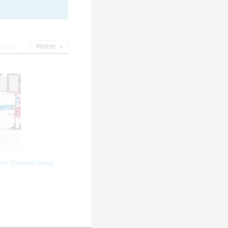
urück
Weiter
iele PyeongChang