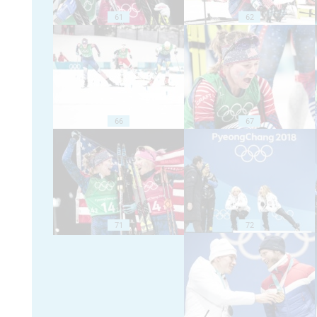
61
62
66
67
71
72