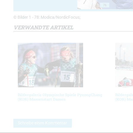
76
© Bilder 1 - 78: Modica/NordicFocus;
VERWANDTE ARTIKEL
Bildergalerie Olympische Spiele PyeongChang
Bildergal
(KOR) Massenstart Damen
(KOR) Ma
Schreibe einen Kommentar