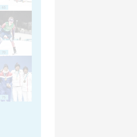
65
70
75