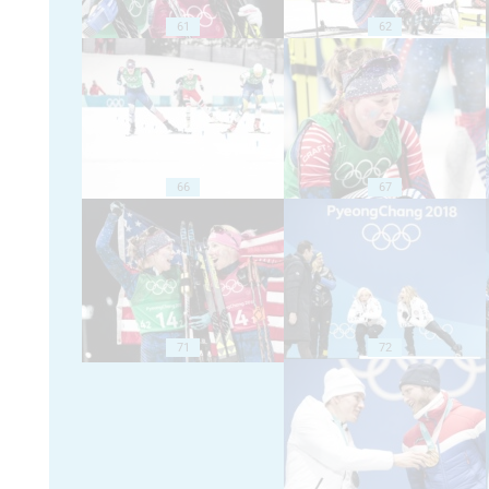
61
62
66
67
71
72