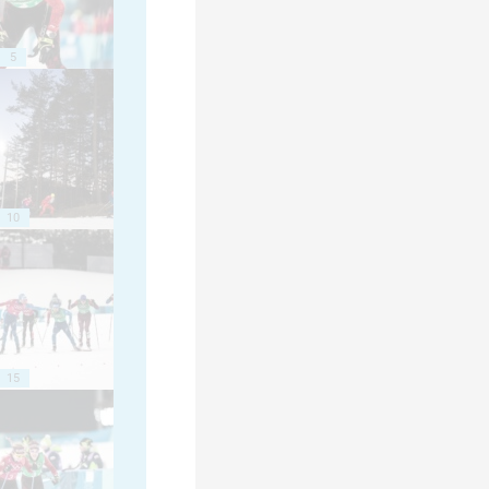
5
10
15