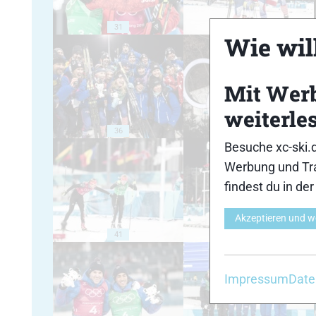
31
32
Wie will
Mit Wer
weiterle
36
37
Besuche xc-ski.
Werbung und Tra
findest du in de
Akzeptieren und w
41
42
Impressum
Date