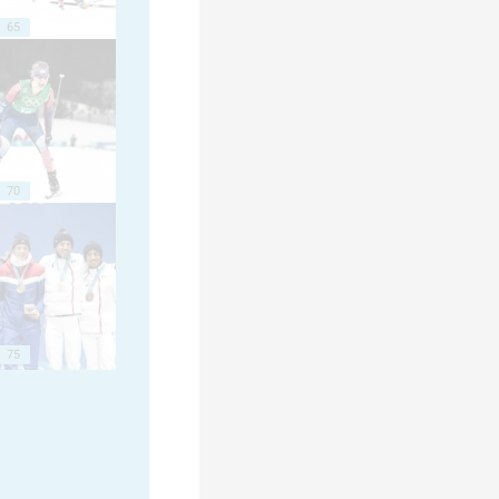
65
70
75