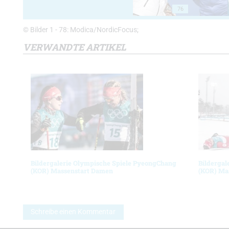
76
© Bilder 1 - 78: Modica/NordicFocus;
VERWANDTE ARTIKEL
Bildergalerie Olympische Spiele PyeongChang
Bildergal
(KOR) Massenstart Damen
(KOR) Ma
Schreibe einen Kommentar