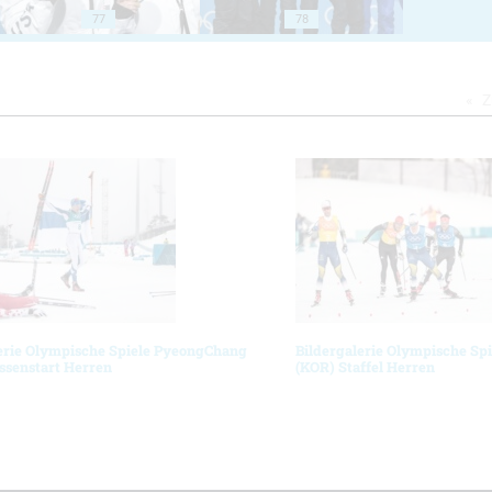
77
78
Z
erie Olympische Spiele PyeongChang
Bildergalerie Olympische Sp
ssenstart Herren
(KOR) Staffel Herren