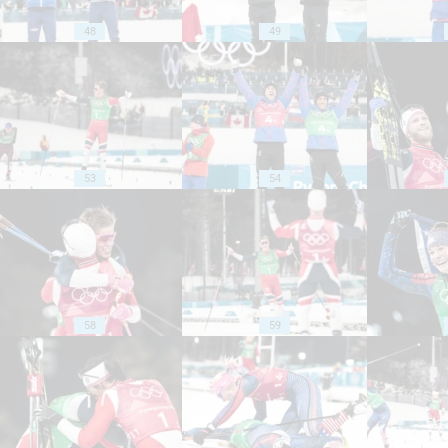
48
49
53
54
58
59