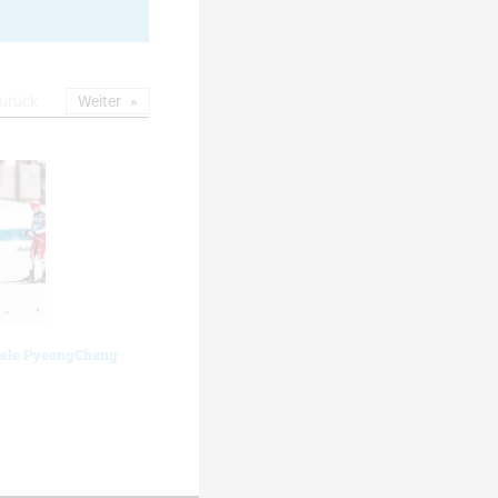
urück
Weiter
iele PyeongChang