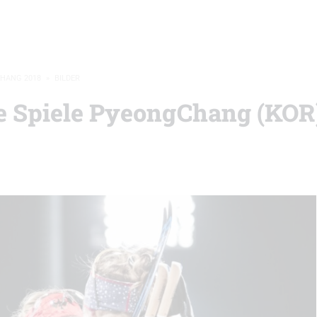
CHANG 2018
»
BILDER
he Spiele PyeongChang (KOR