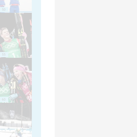
50
55
60