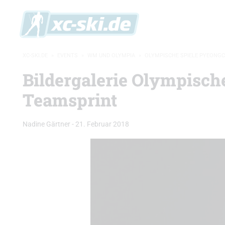
XC-SKI.DE
»
EVENTS
»
WM UND OLYMPIA
»
OLYMPISCHE SPIELE PYEONG
Bildergalerie Olympisc
Teamsprint
Nadine Gärtner
-
21. Februar 2018