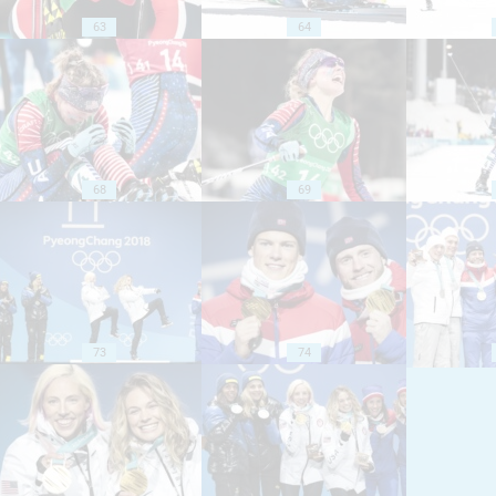
63
64
68
69
73
74