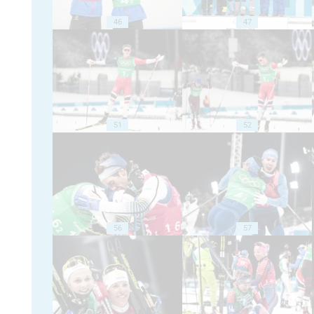
46
47
51
52
56
57