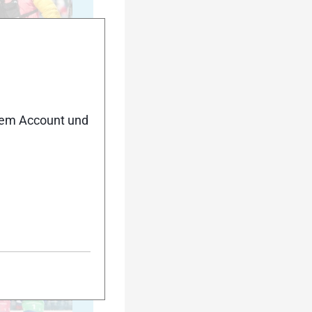
35
nem Account und
40
45