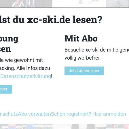
33
34
st du xc-ski.de lesen?
bung
Mit Abo
sen
Besuche xc-ski.de mit eige
38
39
völlig werbefrei.
de wie gewohnt mit
cking. Alle Infos dazu
Jetzt abonnieren
r
Datenschutzerklärung
!
eiter
43
44
nschutz
Abo verwalten
Schon registriert? Hier anmelden