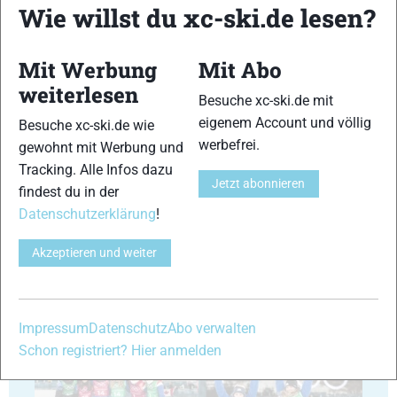
Wie willst du xc-ski.de lesen?
Mit Werbung
Mit Abo
41
42
weiterlesen
Besuche xc-ski.de mit
eigenem Account und völlig
Besuche xc-ski.de wie
werbefrei.
gewohnt mit Werbung und
Tracking. Alle Infos dazu
Jetzt abonnieren
findest du in der
43
44
Datenschutzerklärung
!
Akzeptieren und weiter
45
46
Impressum
Datenschutz
Abo verwalten
Schon registriert? Hier anmelden