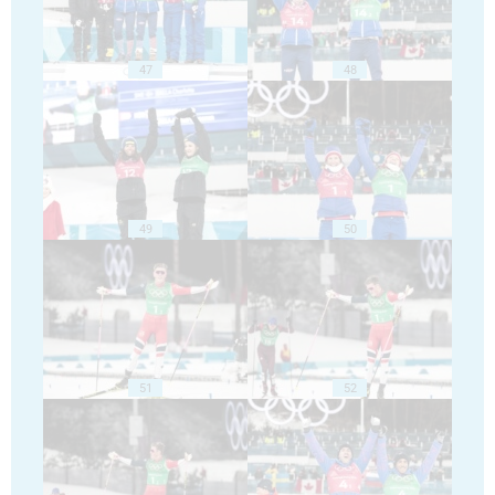
47
48
49
50
51
52