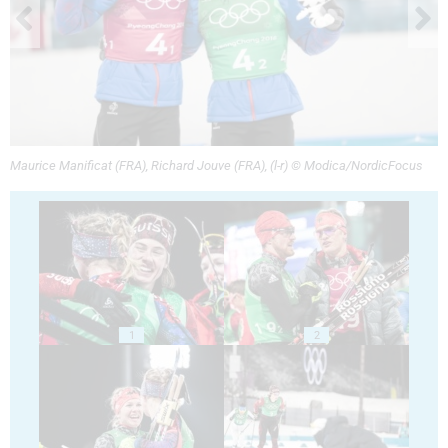
Maurice Manificat (FRA), Richard Jouve (FRA), (l-r) © Modica/NordicFocus
1
2