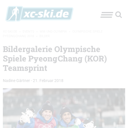
XC-SKI.DE
»
EVENTS
»
WM UND OLYMPIA
»
OLYMPISCHE SPIELE
PYEONGCHANG 2018
»
BILDER
Bildergalerie Olympische
Spiele PyeongChang (KOR)
Teamsprint
Nadine Gärtner
-
21. Februar 2018