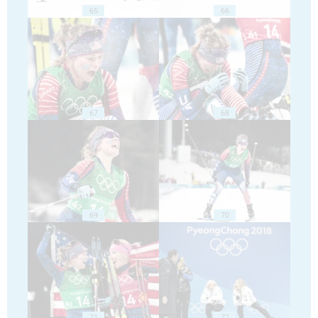
65
66
67
68
69
70
71
72