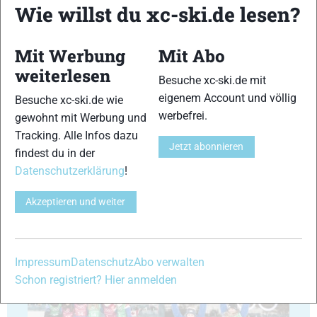
Wie willst du xc-ski.de lesen?
Mit Werbung
Mit Abo
41
42
weiterlesen
Besuche xc-ski.de mit
eigenem Account und völlig
Besuche xc-ski.de wie
werbefrei.
gewohnt mit Werbung und
Tracking. Alle Infos dazu
Jetzt abonnieren
findest du in der
43
44
Datenschutzerklärung
!
Akzeptieren und weiter
45
46
Impressum
Datenschutz
Abo verwalten
Schon registriert? Hier anmelden