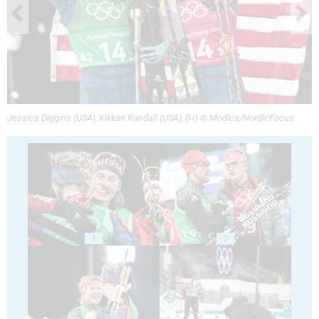
Jessica Diggins (USA), Kikkan Randall (USA), (l-r) © Modica/NordicFocus
1
2