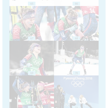
65
66
67
68
69
70
71
72