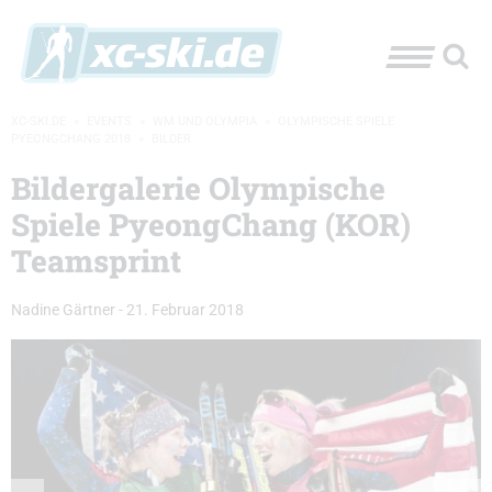
XC-SKI.DE
»
EVENTS
»
WM UND OLYMPIA
»
OLYMPISCHE SPIELE
PYEONGCHANG 2018
»
BILDER
Bildergalerie Olympische
Spiele PyeongChang (KOR)
Teamsprint
Nadine Gärtner
-
21. Februar 2018