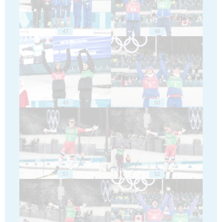
47
48
49
50
51
52