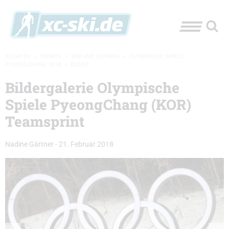
XC-SKI.DE
»
EVENTS
»
WM UND OLYMPIA
»
OLYMPISCHE SPIELE
PYEONGCHANG 2018
»
BILDER
Bildergalerie Olympische
Spiele PyeongChang (KOR)
Teamsprint
Nadine Gärtner
-
21. Februar 2018