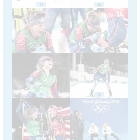
65
66
67
68
69
70
71
72