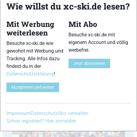
Wie willst du xc-ski.de lesen?
Mit Werbung
Mit Abo
41
42
weiterlesen
Besuche xc-ski.de mit
eigenem Account und völlig
Besuche xc-ski.de wie
werbefrei.
gewohnt mit Werbung und
Tracking. Alle Infos dazu
Jetzt abonnieren
findest du in der
43
44
Datenschutzerklärung
!
Akzeptieren und weiter
45
46
Impressum
Datenschutz
Abo verwalten
Schon registriert? Hier anmelden