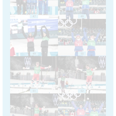
47
48
49
50
51
52