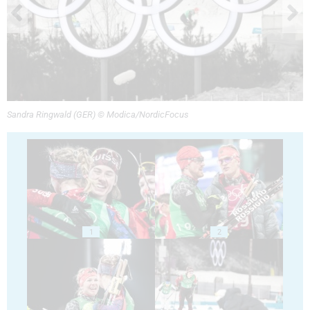
Sandra Ringwald (GER) © Modica/NordicFocus
1
2