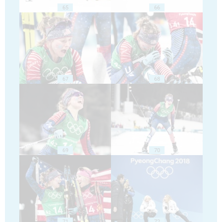
65
66
67
68
69
70
71
72