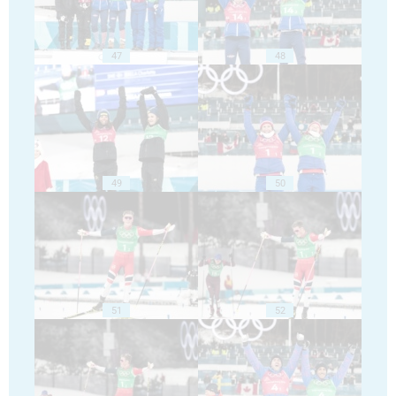
47
48
49
50
51
52