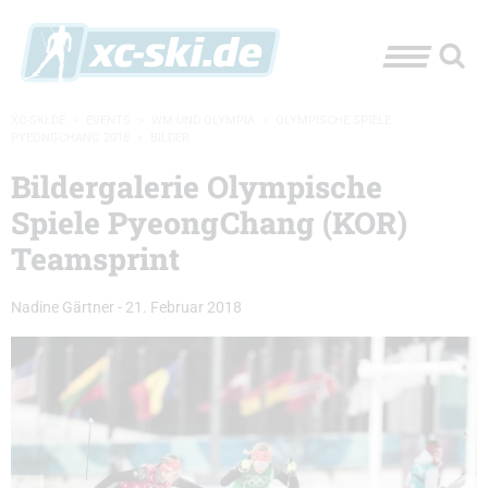
XC-SKI.DE
»
EVENTS
»
WM UND OLYMPIA
»
OLYMPISCHE SPIELE
PYEONGCHANG 2018
»
BILDER
Bildergalerie Olympische
Spiele PyeongChang (KOR)
Teamsprint
Nadine Gärtner
-
21. Februar 2018