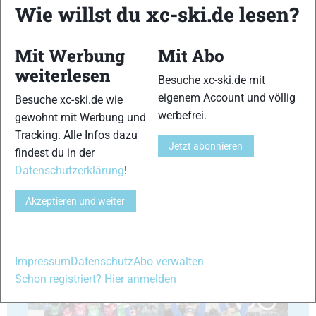
Wie willst du xc-ski.de lesen?
Mit Werbung
Mit Abo
41
42
weiterlesen
Besuche xc-ski.de mit
eigenem Account und völlig
Besuche xc-ski.de wie
werbefrei.
gewohnt mit Werbung und
Tracking. Alle Infos dazu
Jetzt abonnieren
findest du in der
43
44
Datenschutzerklärung
!
Akzeptieren und weiter
45
46
Impressum
Datenschutz
Abo verwalten
Schon registriert? Hier anmelden