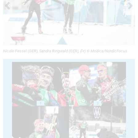
Nicole Fessel (GER), Sandra Ringwald (GER), (l-r) © Modica/NordicFocus
1
2