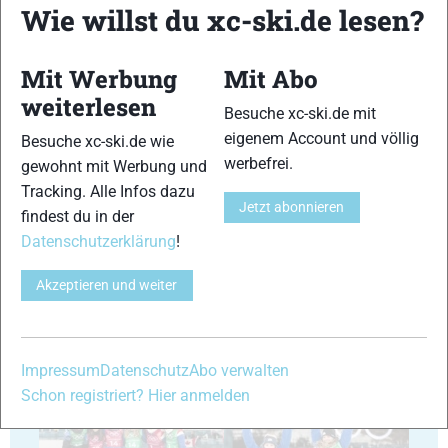
Wie willst du xc-ski.de lesen?
Mit Werbung
Mit Abo
41
42
weiterlesen
Besuche xc-ski.de mit
eigenem Account und völlig
Besuche xc-ski.de wie
werbefrei.
gewohnt mit Werbung und
Tracking. Alle Infos dazu
Jetzt abonnieren
findest du in der
43
44
Datenschutzerklärung
!
Akzeptieren und weiter
45
46
Impressum
Datenschutz
Abo verwalten
Schon registriert? Hier anmelden