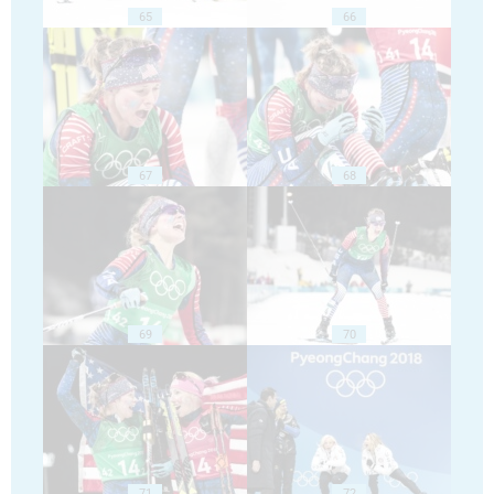
65
66
67
68
69
70
71
72