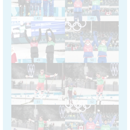
47
48
49
50
51
52