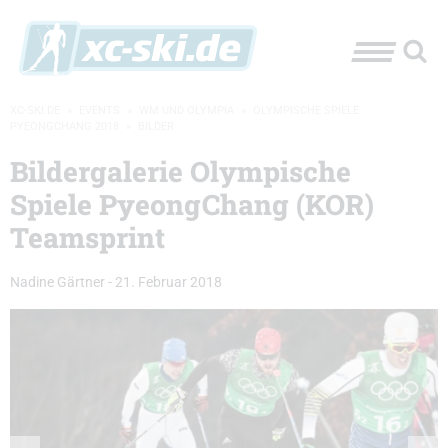
XC-SKI.DE
»
EVENTS
»
WM UND OLYMPIA
»
OLYMPISCHE SPIELE
PYEONGCHANG 2018
»
BILDER
Bildergalerie Olympische
Spiele PyeongChang (KOR)
Teamsprint
Nadine Gärtner
-
21. Februar 2018