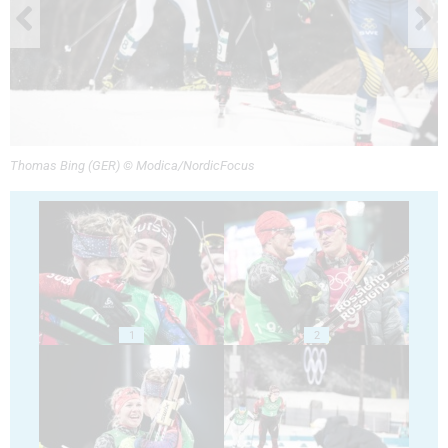
Thomas Bing (GER) © Modica/NordicFocus
1
2