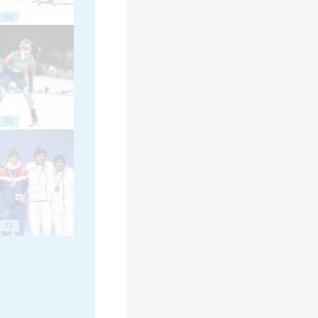
65
70
75