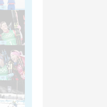
50
55
60