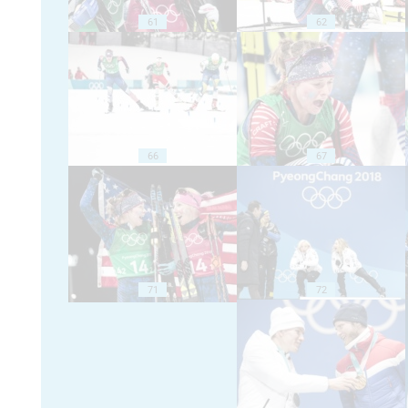
61
62
66
67
71
72