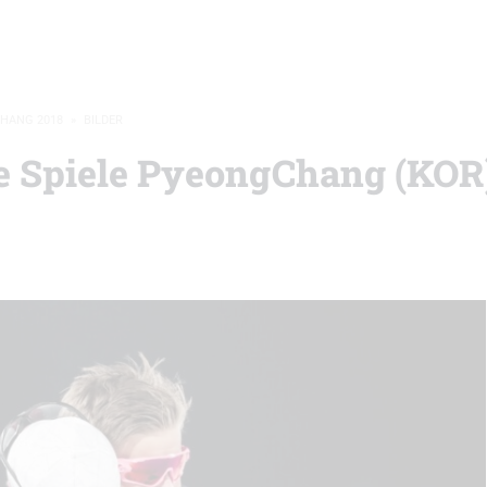
CHANG 2018
»
BILDER
he Spiele PyeongChang (KOR