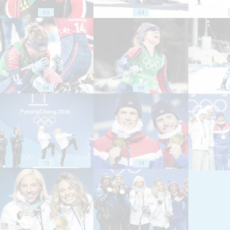
63
64
68
69
73
74