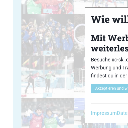
31
32
Wie will
Mit Wer
weiterle
36
37
Besuche xc-ski.
Werbung und Tra
findest du in de
Akzeptieren und w
41
42
Impressum
Date