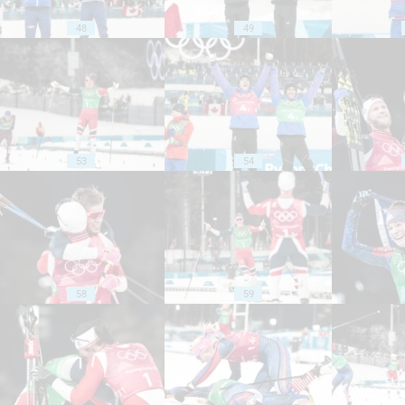
48
49
53
54
58
59