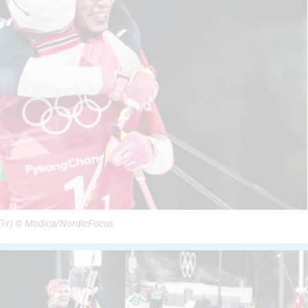
(l-r) © Modica/NordicFocus