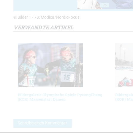
76
© Bilder 1 - 78: Modica/NordicFocus;
VERWANDTE ARTIKEL
Bildergalerie Olympische Spiele PyeongChang
Bildergal
(KOR) Massenstart Damen
(KOR) Ma
Schreibe einen Kommentar