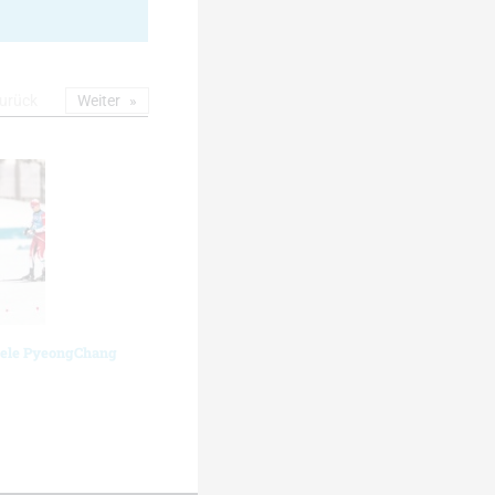
urück
Weiter
iele PyeongChang