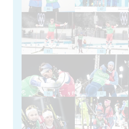
46
47
51
52
56
57