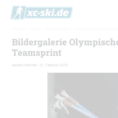
XC-SKI.DE
»
EVENTS
»
WM UND OLYMPIA
»
OLYMPISCHE SPIELE PYEONG
Bildergalerie Olympisc
Teamsprint
Nadine Gärtner
-
21. Februar 2018