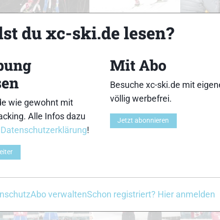
33
34
st du xc-ski.de lesen?
bung
Mit Abo
sen
Besuche xc-ski.de mit eige
38
39
völlig werbefrei.
de wie gewohnt mit
cking. Alle Infos dazu
Jetzt abonnieren
r
Datenschutzerklärung
!
eiter
43
44
nschutz
Abo verwalten
Schon registriert? Hier anmelden