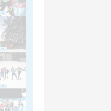
5
10
15