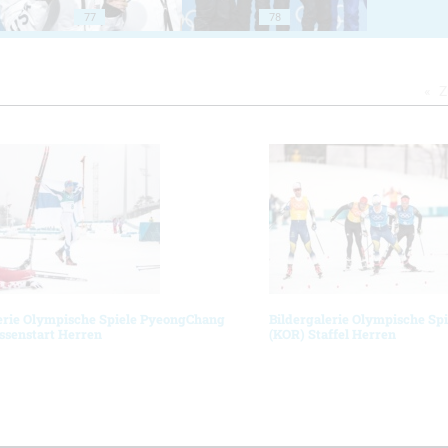
77
78
Z
erie Olympische Spiele PyeongChang
Bildergalerie Olympische Sp
ssenstart Herren
(KOR) Staffel Herren