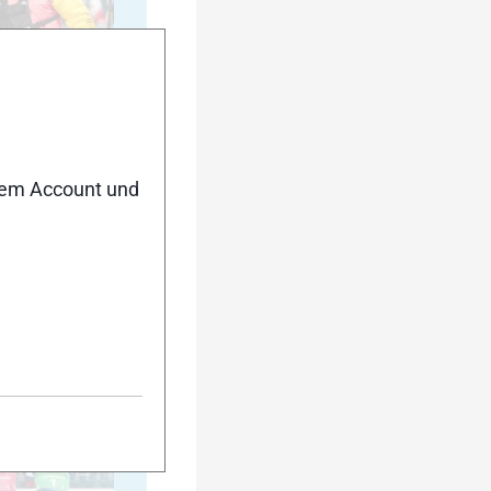
35
nem Account und
40
45