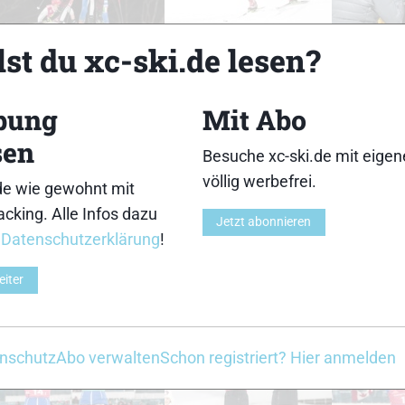
33
34
st du xc-ski.de lesen?
bung
Mit Abo
sen
Besuche xc-ski.de mit eige
38
39
völlig werbefrei.
de wie gewohnt mit
cking. Alle Infos dazu
Jetzt abonnieren
r
Datenschutzerklärung
!
eiter
43
44
nschutz
Abo verwalten
Schon registriert? Hier anmelden