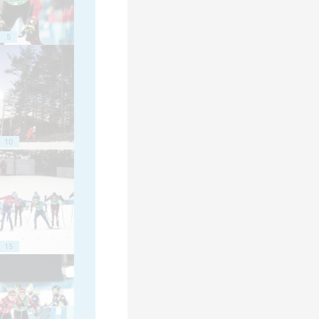
5
10
15