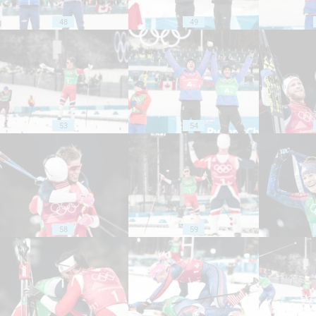
48
49
53
54
58
59