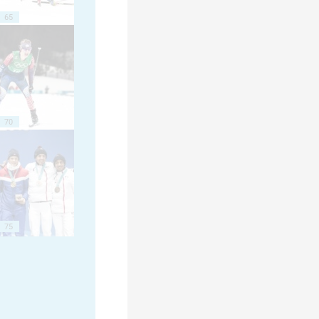
65
70
75