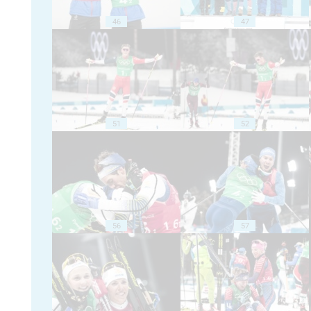
46
47
51
52
56
57