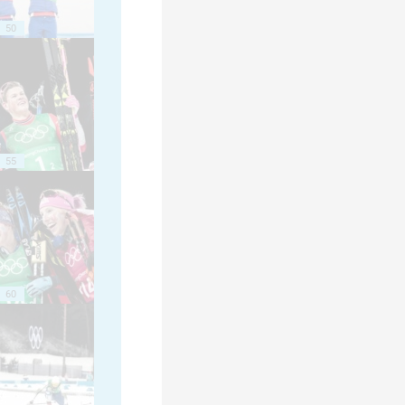
50
55
60