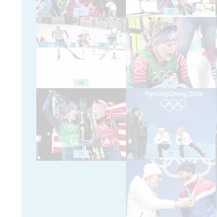
61
62
66
67
71
72