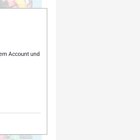
35
nem Account und
40
45