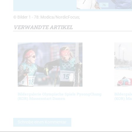
76
© Bilder 1 - 78: Modica/NordicFocus;
VERWANDTE ARTIKEL
Bildergalerie Olympische Spiele PyeongChang
Bildergal
(KOR) Massenstart Damen
(KOR) Ma
Schreibe einen Kommentar