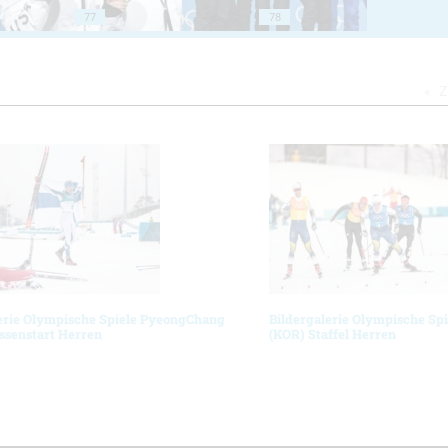
77
78
Z
erie Olympische Spiele PyeongChang
Bildergalerie Olympische Sp
ssenstart Herren
(KOR) Staffel Herren