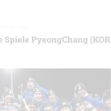
CHANG 2018
»
BILDER
he Spiele PyeongChang (KOR