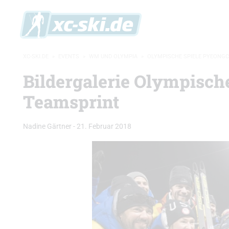
XC-SKI.DE
»
EVENTS
»
WM UND OLYMPIA
»
OLYMPISCHE SPIELE PYEONG
Bildergalerie Olympisc
Teamsprint
Nadine Gärtner
-
21. Februar 2018