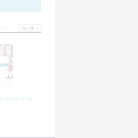
urück
Weiter
iele PyeongChang