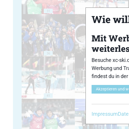
31
32
Wie will
Mit Wer
weiterle
36
37
Besuche xc-ski.
Werbung und Tra
findest du in de
Akzeptieren und w
41
42
Impressum
Date