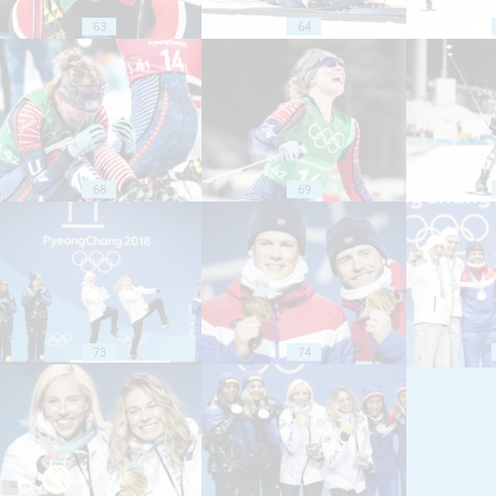
63
64
68
69
73
74