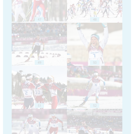
47
48
49
50
51
52