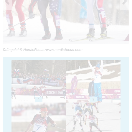
Drängelei © NordicFocus/www.nordicfocus.com
1
2