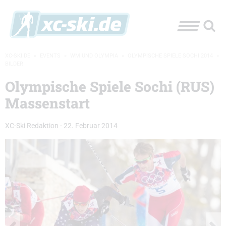
XC-SKI.DE
»
EVENTS
»
WM UND OLYMPIA
»
OLYMPISCHE SPIELE SOCHI 2014
»
BILDER
Olympische Spiele Sochi (RUS)
Massenstart
XC-Ski Redaktion
-
22. Februar 2014