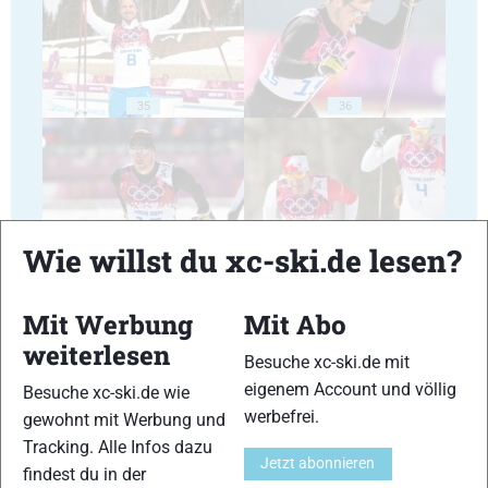
35
36
Wie willst du xc-ski.de lesen?
37
38
Mit Werbung
Mit Abo
weiterlesen
Besuche xc-ski.de mit
eigenem Account und völlig
Besuche xc-ski.de wie
werbefrei.
gewohnt mit Werbung und
39
40
Tracking. Alle Infos dazu
Jetzt abonnieren
findest du in der