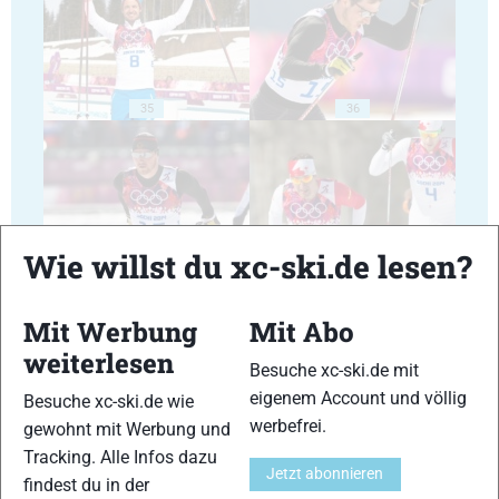
35
36
Wie willst du xc-ski.de lesen?
37
38
Mit Werbung
Mit Abo
weiterlesen
Besuche xc-ski.de mit
eigenem Account und völlig
Besuche xc-ski.de wie
werbefrei.
gewohnt mit Werbung und
39
40
Tracking. Alle Infos dazu
Jetzt abonnieren
findest du in der