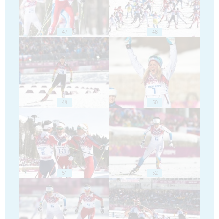
47
48
49
50
51
52