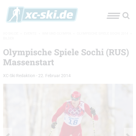
XC-SKI.DE
»
EVENTS
»
WM UND OLYMPIA
»
OLYMPISCHE SPIELE SOCHI 2014
»
BILDER
Olympische Spiele Sochi (RUS)
Massenstart
XC-Ski Redaktion
-
22. Februar 2014